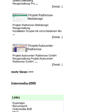
Stölln/Gollenberg
Neugestaltung Pro
...
[Detail...]
Projekt Rathenow-
Webdesign
Projekt Rathenow-Webdesign
Neugestaltung
Installation Drupal mit verschiedenen Mo
...
[Detail...]
Projekt Autocenter
Rathenow
Projekt Autocenter Rathenow GmbH
Neugestaltung Projekt Autocenter
Rathenow GmbH.
...
[Detail...]
mehr News >>>
Intermedia-2000
Links
Expertiger
Büroshop24
Unitymedia B2B