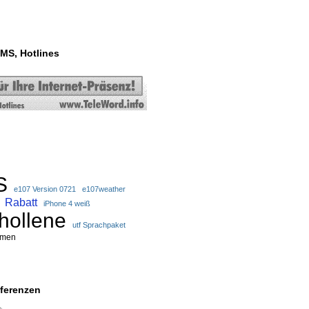
MS, Hotlines
S
e107 Version 0721
e107weather
Rabatt
iPhone 4 weiß
hollene
utf Sprachpaket
emen
ferenzen