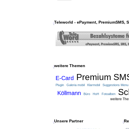
Teleworld - ePayment, PremiumSMS, S
weitere Themen
Premium SM
E-Card
Plugin
Galeria mobil
Klarmobil
Suggestions Menu
Sc
Köllmann
Büro
HoH
Fotoalben
weitere Th
Unsere Partner
Re