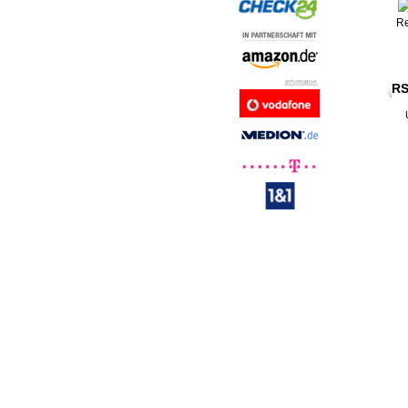
Re
RS