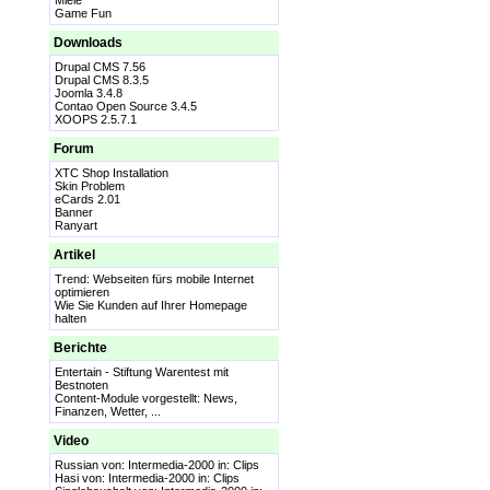
Miele
Game Fun
Downloads
Drupal CMS 7.56
Drupal CMS 8.3.5
Joomla 3.4.8
Contao Open Source 3.4.5
XOOPS 2.5.7.1
Forum
XTC Shop Installation
Skin Problem
eCards 2.01
Banner
Ranyart
Artikel
Trend: Webseiten fürs mobile Internet
optimieren
Wie Sie Kunden auf Ihrer Homepage
halten
Berichte
Entertain - Stiftung Warentest mit
Bestnoten
Content-Module vorgestellt: News,
Finanzen, Wetter, ...
Video
Russian
von: Intermedia-2000 in:
Clips
Hasi
von: Intermedia-2000 in:
Clips