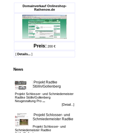
Domainverkauf Onlineshop-
Rathenow.de
Preis:
200 €
[
Details...
]
News
Projekt Radtke
Stölln/Gollenberg
Projekt Schlosser- und Schmiedemeister
Radtke Stölln/Gollenberg
Neugestaltung Pro
...
[Detail...]
Projekt Schlosser- und
Schmiedemeister Radtke
Projekt Schlosser- und
Schmiedemeister Radtke