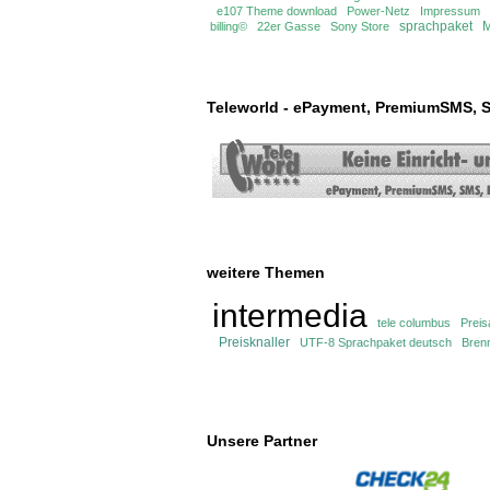
e107 Theme download
Power-Netz
Impressum
sprachpaket
M
billing©
22er Gasse
Sony Store
Teleworld - ePayment, PremiumSMS, S
weitere Themen
intermedia
tele columbus
Preis
Preisknaller
UTF-8 Sprachpaket deutsch
Bren
Unsere Partner