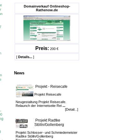
le
Domainverkauf Onlineshop-
r
Rathenow.de
on
7
Preis:
200 €
n
[
Details...
]
News
en
e
Projekt - Reisecafe
Projekt Reisecafe
Neugestaltung Projekt Reisecafe.
Relaunch der Internetseite Rei
...
[Detail...]
L
00
ng
Projekt Radtke
Stölln/Gollenberg
0
Projekt Schlosser- und Schmiedemeister
Radtke Stölln/Gollenberg