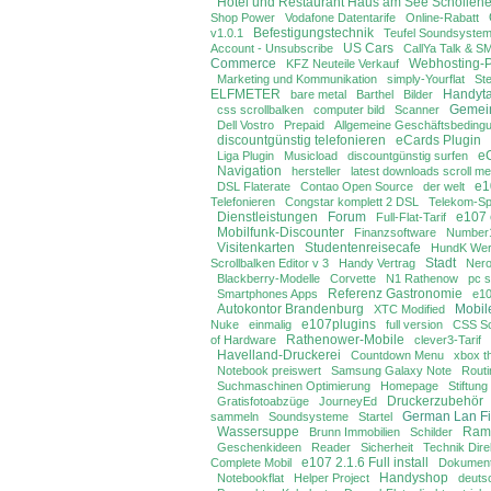
Hotel und Restaurant Haus am See Schollen
Shop Power
Vodafone Datentarife
Online-Rabatt
Befestigungstechnik
v1.0.1
Teufel Soundsyste
US Cars
Account - Unsubscribe
CallYa Talk & S
Commerce
Webhosting-
KFZ Neuteile Verkauf
Marketing und Kommunikation
simply-Yourflat
St
ELFMETER
Handyta
bare metal
Barthel
Bilder
Gemei
css scrollbalken
computer bild
Scanner
Dell Vostro
Prepaid
Allgemeine Geschäftsbeding
discountgünstig telefonieren
eCards Plugin
e
Liga Plugin
Musicload
discountgünstig surfen
Navigation
hersteller
latest downloads scroll m
e1
DSL Flaterate
Contao Open Source
der welt
Telefonieren
Congstar komplett 2 DSL
Telekom-Sp
Dienstleistungen
Forum
e107
Full-Flat-Tarif
Mobilfunk-Discounter
Finanzsoftware
Number1
Visitenkarten
Studentenreisecafe
HundK We
Stadt
Scrollbalken Editor v 3
Handy Vertrag
Ner
Blackberry-Modelle
Corvette
N1 Rathenow
pc 
Referenz Gastronomie
Smartphones Apps
e10
Autokontor Brandenburg
Mobile
XTC Modified
e107plugins
Nuke
einmalig
full version
CSS Scr
Rathenower-Mobile
of Hardware
clever3-Tarif
Havelland-Druckerei
Countdown Menu
xbox 
Notebook preiswert
Samsung Galaxy Note
Routi
Suchmaschinen Optimierung
Homepage
Stiftun
Druckerzubehör
Gratisfotoabzüge
JourneyEd
German Lan Fi
sammeln
Soundsysteme
Startel
Wassersuppe
Ram
Brunn Immobilien
Schilder
Geschenkideen
Reader
Sicherheit
Technik Dire
e107 2.1.6 Full install
Complete Mobil
Dokumen
Handyshop
Notebookflat
Helper Project
deuts