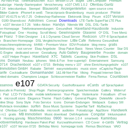
All-Net-Flat
Tonerkartuschen
e107 Version 0724
Bugfix
Dell Computer
Premium
Ofenbau Garitz
isabzüge
Handy-Starterpaket
Versicherung
e107 CMS 1.0.2
Blauworld
Anzeigentelefon
7.24
telecolumbus
Stempel
open source cms
Preise
Bilder Galerie
iPhone4 in weiß
Tierarztpraxis-Brandenburg
music producer
e107 Version
107 V0.6175 to V0.7.25
Onlineshop-Rathenow
Elektronik Shop
Pixum
Astrolines
Downloads
0180-Sharedcost
Conrad
LTE-Tarife SuperFlat LTE Plus
Handys
t
e107 Version 0.7.26
Volks-Aktion
Nitendo Wii
DSL. DSL-Tarife
Havelland-Hausboote
men-Homepage
Telefonieanwendungen
Gesundheit
Industrie
Gewinnspiele
Glaserei
Fotoupload
One - Hosting
Scroll Menü
O² DSL
Tree Menü
er Franz
Redcoon
T-Shirt Designer
1 & 1 Dynamic Cloud Server
UTF-8 Sprachpaket
Little Cafe
n
Branchen-Homepage
DSL Vergleichsrechner
Referenz Gesundheit
gratis
maschinenoptimierung
64466 – Premium-Voice
EDV-Produkte
blog menu
Webhosting
root server
Ebay Angebote
Shop Paket Basic
News Views Counter
Star D
Auto Gallery
Baugewerbe
G Engine
dedicated server
Gestaltung
Provider
domain
Havelland
XTC
Tablets
DSL
e107 Helper Project
Caseking
Skin Problem
cms
Domain
Neubau
iphones
Web & Fon
free-superiq©
Entertainment
Samsung
 0714
Drachenboot
e107 v 0715
Birthday menu v 107
ohne Einrichtungsgebühr
e107
Immobilien GmbH
Server
Rabatte
easynotebooks
music store
eCaptcha Plugin
arife
Domainhandel
Cocktailkarte
1&1 All-Net-Flat
Viking
Prepaid Internet-Stick
Countdown
nited domains
Champions League
Schlossermeister Radtke
Firma Remus
e107
Casanova
eCards
GDATA Security
Gasthofbrauerei
utf Sprachpaket
isecafe in Premnitz
Shop Plugin
Partnerprogramme
Speichermodule
Gallery
Widerruf
g
Pad
LCD-TV Bundle
mobile telefonieren
Your-Plugin
Visitenkarte
Fotoalbum
dTree
ck
microsoft store
Elegance Theme
Flash Gallery
General Plugins
DeleteMe
clever9-
line Shop
Sony Style
Foto Service
Icons
Domain-Endungen
Webpack
Galaxy SIII
surfen
Rohrlack-Immobilien
Bose Music Systeme
Superflat Tarif
MyBackup
Handwerk
nd
Ofenbau-Garitz
Multimedia
microsoft
audiotex
Fotoabzüge
AppStore
MB Immobilien
Congstar
5 rc1
gratis
Music download
Dell Angebote
Inklusivpaket
e
Maschinenbau
0900
Kaminbau
Hosting günstig
Version 1.0.4
smartweb
otsvermietung
e-cards
Vertrag
Hardware Paket iPad
Kurzwahlnummern
CD Cover
e107
e107 Version 0720
Birthday Menü
homepage tools
Remus Blockhaus
VAIO