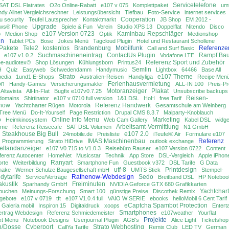
Servicetelefone
SAT DSL Flatrates
O2o Online-Rabatt
e107 v 075
Komplettpaket
um
dy Allnet Vergleichsrechner
Leistungsübersicht
Tiefbau
Foto-Service
internet services
Cooperation
 security
Teufel Lautsprecher
Kontaktmarkt
JB Shop
EM 2012 -
Upgrade
ws® Phone
Spiele & Fun
Verein
Studio XPS 13
Doppelflat
Nitendo
Disco
e107 Version 0723
Kaminbau Repschläger
p
Medion Shop
Optik
Medionshop
gn
Tablet PCs
Bose
Jokes Menü
Tagcloud Plugin
Hotel und Restaurant Schollene
Pakete
Tele2
kostenlos
Brandenburg
Mobilfunk
Referenze
Call and Surf Basic
Suchmaschineneintrag
ContactUs Plugin
Rampf Ba
e107 v1.0.2
Vodafone LTE
Referenz Sport und Zubehör
ee-audiotex©
Shop Lösungen
Kühlungsborn
Printus24
Semlin
H
Quiz
Easyweb
Schwedendamm
Handymusic
Lightbox
64466
Base All
Strato
e107 Theme
pedia
1und1 E-Shops
Australien-Reisen
Handyliga
Recipe Men
on
Ferienhausvermietung
Handy-Games
Versicherungsmakler
ALL-IN 100
Preis-Pr
Motoranzeiger
Plakat
Altavista
All-In-Flat
Bugfix e107v0.7.25
Unsubscribe backups
Reisen-
domains
Shirtinator
e107 v 0710 full version
1&1 DSL
HoH
free Tarif
now
Referenz Handwerk
Yachtcharter Rügen
Motorola
Gesamtschule am Weinberg
Tree Menü
Do-It-Yourself
Page Restriction
Drupal CMS 8.3.7
Maiparty-Knoblauch
o
Online Info Menu
Marketing
Heimkinosystem
Web Cam Gallery
Kabel DSL
widge
Arbeitsamt-Vermittlung
eme
Referenz Reisecafe
SAT DSL Volumen
N1 GmbH
Steakhouse Big Bull
e107 2.0
24mobile.de
Preisliste
iTeufel® Air
Formulare e107
IMAS Maschinenbau
Referenz
Programmierung
Strato HiDrive
outlook exchange
ellandanzeiger
e107 V0.715 to V1.0.3
Reisebüro Rauser
e107 Version 0722
Content
ferenz Autocenter
HomeNet
Musicstar
Technik
App Store
DSL-Vergleich
Apple iPhon
Ranyart
orte
Weiterbildung
Smartphone Fun
Guestbook v372
DSL Tarife
G Data
utf-8
Printdesign
nake
Werner Schulze Baugesellschaft mbH
UMTS Stick
Stempel-
dytarife
Rathenow-Webdesign
Sedo
Service/Verträge
Breitband DSL
HP Noteboo
akustik
Freiminuten
Sparhandy GmbH
NVIDIA Geforce GTX 680 Grafikkarten
Yachtchart
 buchen
Meinungs-Forschung
Smart 100
günstige Preise
Discothek Remix
ngebote
e107 v 0719
tft
e107 V1.0.4 full
VAIO W SERIE
ebooks
helloMobil 6 Cent Tarif
eCaptcha Spambot Protection
Galeria mobil
Inspiron 15
Digitaldruck
xoops
Entert
Smartphones
ertrag Webdesign
Referenz Schmiedemeister
e107weather
Yourflat
Projekte
kt Menü
Notebook Designs
Userjournal Plugin
AGB's
Alice Light
Ticketshop
n/Dosse
Cyberport
Strato Webhosting
CallYa Tarife
Remix Club
LED TV
German