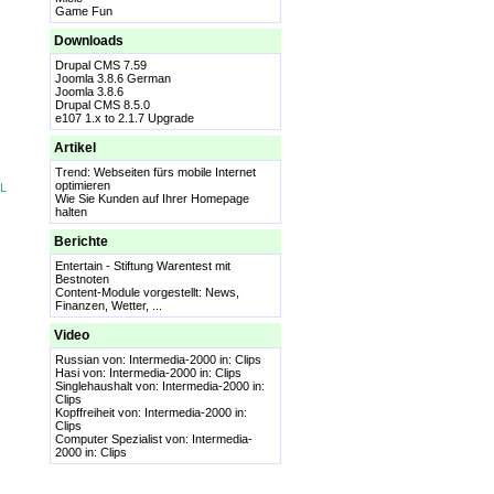
Game Fun
Downloads
Drupal CMS 7.59
Joomla 3.8.6 German
Joomla 3.8.6
Drupal CMS 8.5.0
e107 1.x to 2.1.7 Upgrade
Artikel
Trend: Webseiten fürs mobile Internet
optimieren
SL
Wie Sie Kunden auf Ihrer Homepage
halten
Berichte
Entertain - Stiftung Warentest mit
Bestnoten
Content-Module vorgestellt: News,
Finanzen, Wetter, ...
Video
Russian
von: Intermedia-2000 in:
Clips
Hasi
von: Intermedia-2000 in:
Clips
Singlehaushalt
von: Intermedia-2000 in:
Clips
Kopffreiheit
von: Intermedia-2000 in:
Clips
Computer Spezialist
von: Intermedia-
2000 in:
Clips