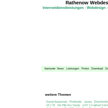
Rathenow Webdesi
Internetdienstleistungen - Webdesign
Startseite
News
Leistungen
Preise
Download
D
weitere Themen
Postnuke
Drachenb
Rampf Baubetrieb
Jamba
V0.7.25
Die Pille fürs Handy
e107 2.0 alpha2 Full in