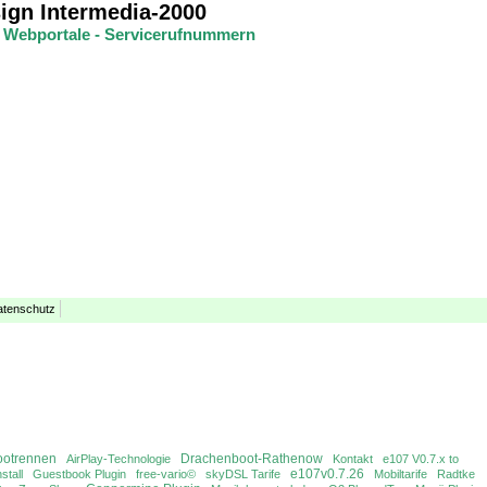
gn Intermedia-2000
 - Webportale - Servicerufnummern
atenschutz
ootrennen
Drachenboot-Rathenow
AirPlay-Technologie
Kontakt
e107 V0.7.x to
e107v0.7.26
stall
Guestbook Plugin
free-vario©
skyDSL Tarife
Mobiltarife
Radtke