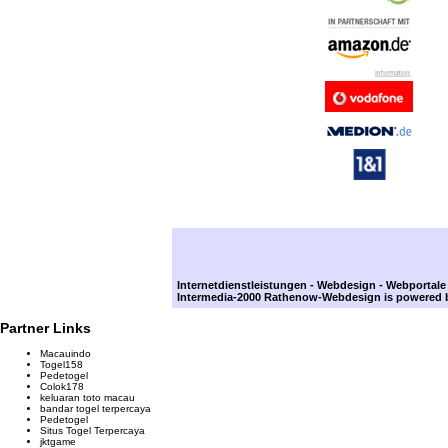
Internetdienstleistungen - Webdesign - Webportal
Intermedia-2000 Rathenow-Webdesign
is powered 
Partner Links
Macauindo
Togel158
Pedetogel
Colok178
keluaran toto macau
bandar togel terpercaya
Pedetogel
Situs Togel Terpercaya
jktgame