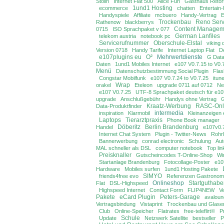
Stölln
Internet Flat 500
Alice Fun
Gasthaus Retor
1und1 Hosting
ecommerce
chatten
Entertain
Handyspiele
Affiliate
mcbuero
Handy-Vertrag
E
Trockenbau
Reno Serv
Rathenow
blackberrys
Content Managem
0715
ISO Sprachpaket v 077
German Lanfiles
telekom austria
notebook pc
Servicerufnummer
Oberschule-Elstal
viking 
Version 0718
Handy Tarife
Internet Laptop Flat
D
e107plugins eu
O²
Mehrwertdienste
G Dat
Daten
1und1 Mobiles Internet
e107 V0.7.15 to V0.
Menü
Datenschutzbestimmung Social Plugin
Fla
Congstar Mobilfunk
e107 V0.7.24 to V0.7.25
itun
Wrap
orakel
Eteleon
upgrade 0711 auf 0712
Ne
e107 V0.7.25
UTF-8 Sprachpaket deutsch für e10
upgrade
Anschlußgebühr
Handys ohne Vertrag
G
Kraatz-Werbung
RASC-Onl
Data-Produktfinder
intermedia
inspiration
Klarmobil
Kleinanzeigen
Laptops
Tierarztpraxis
Phone Book manager
Döberitz
Berlin Brandenburg
Handel
e107v0.
Internet Chat System
Plugin - Twitter-News
Rohrl
Bannerwerbung
conrad electronic
Schulung
Aut
MAL schneller als DSL
computer notebook
Top lin
Preisknaller
Gutscheincodes T-Online-Shop
Wi
Startanlage Brandenburg
Fotocollage-Poster
e10
Hardware
Mobiles surfen
1und1 Hosting Pakete
SIMYO
friends4free evo
Referenzen Gastronom
Onlineshop
Startguthab
Flat
DSL-Highspeed
Highspeed Internet
Contact Form
FLIP4NEW
Ve
Pakete
eCard Plugin
Peters-Garage
avaloun
Vertragsbindung
Vistaprint
Trockenbau und Glaser
Club
Online-Speicher
Flatrates
free-teleflirt©
P
Schule
Update
Netzwerk Satellite
bestseller
P