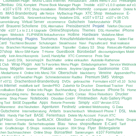
e
World Class Internet
Restaurant
Countdown Plugin
Jokes menu v 203
Preisangeb
Ofenbau
DSL Komplett
Phone Book Manager Plugin
7mobile
e107 v1.0.0 update auf e
e107 v 078
Reisecafe-Premnitz
m
XTC Shop Installation
computer zubehör
Delete 
IMAS Brandenburg
XTC Shop
E-
MS
alle Netze
MyBackup Plugin
Webadresse
Pakete
e107 v 0712
StarDSL
Netzwerksicherung
Vodafone DSL
e107 v 08 CVS
Virtual Server
Gutschein
PUB
euererklärung
xtcommerce
Telefonzubehör
rif
Brauerei Schollene
Preisübersicht
Projekt
DSL Alternative
Telefon Discount
nde
OnlineShops4you
Themes
iPhone
e107 1.x to 2.1.6 Upgrade
DSL-HomeNet
Hotline
Hardware
ungen
Webstick
FLIP4NEW Ankaufservice
Vodafone Allnet
Handyvertrag
Plugins
Tourismus
Kreuzfahrtdatenbank
Handylogos
Tablet-Flat
Card
Tischlerei Beuster
Schulungen
Steakhouse
Navi
Paysafecard
final realease
enu
Branchen Homepage
Sonderaktion
Topseller
Galaxy S3
Shop
Reisecafe-Rathen
07shop
Guestbook
Bürobedarf
Micro-SIM-Karte
T-Home
discountgünstiges Mobil-
otify
kein Anschlusspreis
1und1 Handyflat
XTC-Commerce
Preis Star
 eu
1und1 DSL
büroshop24
Buchhalter
online einkaufen
Autoteile-Rathenow
Wrap Plugin
 Club
Add To Favorites Menu Plugin
Einladungskarten
Service Webhosti
Mögelin
Plakate
Gastronomie
rbung
beamer
erlebnis
Anytime Upgrade
CSS
Oberschule
Vereine
o MediaHome 4
Online Info Menü 704
blackberry
AppsenderPro
Premium SMS
Votings
systeme
e107weather Plugin
Schmiedemeister Radtke
Drachenboot-Brandenburg
7 v0711
DVDs
gebrauchte
Formulare e107 v0.10
Schü
s Internet
mobilfunk tarif
SenderPRO
Zubehör für Drucker
Download Tracker
Post
iPhone 5s
ollbalken Editor
Online Info Plugin
Buchhandlung
Drucker Software
Home
Drucker
macgurublog menu
Beratung
Kachelofen
CMS. Contao
Röxe Reisebüro
Notebooks
Printmedien
Auto Gallery Plugin
theme
Shop Power
Obsidian GmbH
Apps
Simply
ng Tool
BASE Doppelflat
Retorte Premnitz
e107 Version 0721
Agenturen
Festnetz
g Warentest
drei Neuheiten
unlimited Webhosting
G Data
Gutscheine
Antaris
DSL
Internetberatung
branchenbuch
Windows® Phone 7
Meil
les
BASE
Ferienhaus
Handy Flat-Tarif
Delete My Account
Forum XTC
pf Haus
Obsidian
Greenpanda
SurfBLACK
Domain e107plugins
Flash Photo
Drupa
Blau
shopsoftware
E-Card
kt
Internet Radio
Sicherheitsupdate
Yahoo
Tarif
Flyer
Bildergalerie
te
Grafikdesign
E-Shops
notebook inspiron
004 Shop
Büroartikel
e107 Formulare
chen Suchmaschinen
Online Shop
Sanierungen