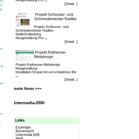
Neugestaltung Pro
...
ot
[Detail...]
107
My
Projekt Schlosser- und
Schmiedemeister Radtke
Projekt Schlosser- und
Schmiedemeister Radtke
Stölln/Gollenberg
Neugestaltung Pro
...
[Detail...]
ow
Projekt Rathenow-
Webdesign
Projekt Rathenow-Webdesign
ng
Neugestaltung
Installation Drupal mit verschiedenen Mo
...
[Detail...]
ler
mehr News >>>
Intermedia-2000
en
Links
l
Expertiger
Büroshop24
Unitymedia B2B
Miele