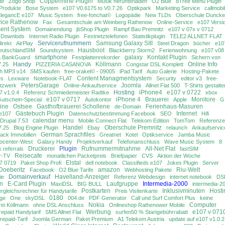
Coppermine Plugin
te
Zogo Shop
Musik herunterladen
O2 Blue
dTree Menü Plugin
-Produkte
Bose System
e107 V0.6175 to V0.7.26
Optikpark
Marketing Service
callmobi
legancE e107
Music System
free-fonchat©
Logopädie
New TLDs
Oberschule Duncke
ice Rathenow
Fax
Gesamtschule am Weinberg Rathenow
Online-Service
e107 Versi
ent System
Domainendung
jbShop Plugin
Rampf Bau Premnitz
e107 v 07x v 0712
Downlods
Internet Radio Plugin
Festnetztelefonen
Statistikplugin
TELE2 ALLNET FLAT
Servicerufnummern
Samsung Galaxy SIII
direkt
AirPlay
Steel Dragon
bücher
e10
Hausboot
eutschlandSIM
Soundsystem
Blackberry Storm2
Ferienwohnung
e107 v08
smartphone
galaxy
Kontakt Plugin
a BankGuard
Festplattenrekorder
Sichern von
Handy
Köllmann
Online Info
7.25
PIZZERIA CASANOVA
Congstar DSL Komplett
sh MP3 v14
SMS kaufen
free-orakel© - 09005
iPad Tarif
Auto Galerie
Hosting-Pakete
Content Managmentsystem
es
Lexware
Notebook-FLAT
Security
editor v3
free-
PetersGarage
Joomla
tzwerk
Online-Ankaufservice
Allnet Flat 500
T-Shirts gestalte
Hosting
iPhone4
e107 v 0722
7 v1.0.4
Referenz Schmiedemeister Radtke
xbox
e107 v 0717
iPhone 4
Brauerei
Monitore
utschein-Special
Autokontor
Apple
G
ine
Ostsee
Gasthofbrauerei Schollene
Ferienhaus-Masuren
de-Domain
Gästebuch Plugin
Internet
 e107
Datenschutzbestimmung Facebook
SEO
Hifi
calendar menu
Drupal 7.53
Mobile Connect Flat
Telekom Edition
TomTom
Referenz
Handel
Oberschule Premnitz
7.25
Blog Engine Plugin
Ebay
relaunch
Ankaufservic
German Sprachfiles
ack Immobilien
Greatnet
Kotel
Optikservice
Jamba Music
ocenter-West
Galaxy Handy
Projektverkauf
Telefonanschluss
Wave Music System
8
Druckerei
Plugin
Rufnummermitnahme
All-Net Flat
k referrals
fastSIM
Reisecafe
r-TV
monatlichen Packetpreis
Briefpapier
CVS
Aktion der Woche
Elstal
7 0719
Paket Shop Profi
dell notebook
Classifieds e107
Jokes Plugin
Server
Doeberitz
amazon
Riu-Welt
Facebook
O2 Blue Tarife
Webhosting Pakete
Domainverkauf
Havelland-Anzeiger
ie
Referenz Webdesign
internet notebook
DS
en
E-Card Plugin
Laufgruppe
Intermedia-2000
MaxiDSL
BIG BULL
intermedia-2
Postkarten
Inklusivminuten
Hosti
rgleichsrechner für Handytarife
Preis Visitenkarte
0180
ge
One
skyDSL
004.de
PDF Generator
Call und Surf Comfort Plus
keine
Nokia
Computer
ei Köllmann
ohne DSL Anschluss
Onlineshop Rathenower Mobile
Werbung
e107 v 071
repaid Handytarif
SMS Allnet Flat
surfen50 % Startgebührrabatt
repaid-Tarif
Joomla German
Paket Premium
A1 Telekom Austria
update auf e107 v1.0.2