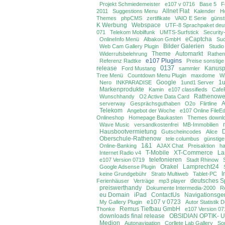
Projekt Schmiedemeister
e107 v 0716
Base 5
F
Allnet Flat
2011
Suggestions Menu
Kalender
H
Themes
phpCMS
zertifikate
VAIO E Serie
günst
K Werbung
Webspace
UTF-8 Sprachpaket deu
071
Telekom Mobilfunk
UMTS-Surfstick
Security
eCaptcha
OnlineInfo Menü
Albakon GmbH
Su
Bilder Galerien
Web Cam Gallery Plugin
Studio
Theme
Automarkt
Widerrufsbelehrung
Rathen
e107 Plugins
Referenz Radtke
Preise sonstige
0137
release
Kanusp
Ford Mustang
sammler
Tree Menü
Countdown Menu Plugin
maxdome
W
Google
1u
Nero
INKPARADISE
1und1 Server
Markenprodukte
Kamin
e107 classifieds
Cafe
Rathenowe
Wunschhandy
O2 Active Data Card
A
serverway
Gesprächsguthaben
O2o
Flirtline
Telekom
Angebot der Woche
e107 Online FileEd
Onlineshop
Homepage Baukasten
Themes downl
Wave Music
versandkostenfrei
MB-Immobilien
Hausbootvermietung
D
Gutscheincodes
Alice
Oberschule-Rathenow
tele columbus
günstig
1&1
Online-Banking
AJAX Chat
Preisaktion
h
T-Mobile
XT-Commerce
La
Internet Radio v4
telefonieren
e107 Version 0719
Stadt Rhinow
Orakel
Lamprecht24
Google Adsense Plugin
I
keine Grundgebühr
Strato Multiweb
Tablet-PC
deutsches S
Ferienhäuser
Verträge
mp3 player
preiswerthandy
Dokumente Intermedia-2000
R
eu Domain
iPad
ContactUs
Navigationsge
e107 v 0723
My Gallery Plugin
Autor Statistik 
Remus Tiefbau GmbH
Thonke
e107 Version 07
downloads final release
OBSIDIAN OPTIK-
Medion
Autonavigation
Corllete Lab Gallery
So