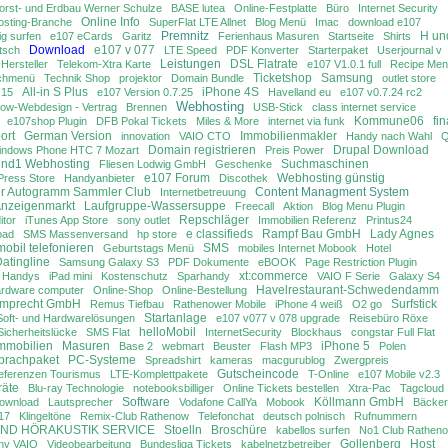
orst- und Erdbau Werner Schulze
BASE lutea
Online-Festplatte
Büro
Internet Security
Online Info
osting-Branche
SuperFlat LTE Allnet
Blog Menü
Imac
download e107
Premnitz
H un
ig surfen
e107 eCards
Garitz
Ferienhaus Masuren
Startseite
Shirts
Download
e107 v 077
tsch
LTE Speed
PDF Konverter
Starterpaket
Userjournal v
Leistungen
DSL Flatrate
-Hersteller
Telekom-Xtra Karte
e107 V1.0.1 full
Recipe Me
Ticketshop
Samsung
chmenü
Technik Shop
projektor
Domain Bundle
outlet store
All-in S Plus
iPhone 4S
 15
e107 Version 0.7.25
Havelland eu
e107 v0.7.24 rc2
Webhosting
ow-Webdesign - Vertrag
Brennen
USB-Stick
class internet service
Kommune06
fin
e107shop Plugin
DFB Pokal Tickets
Miles & More
internet via funk
ort
German Version
Immobilienmakler
innovation
VAIO CTO
Handy nach Wahl
Q
Domain registrieren
Drupal Download
indows Phone HTC 7 Mozart
Preis Power
nd1 Webhosting
Suchmaschinen
Fliesen Lodwig GmbH
Geschenke
e107 Forum
Webhosting günstig
Press Store
Handyanbieter
Discothek
r Autogramm Sammler Club
Content Managment System
Internetbetreuung
nzeigenmarkt
Laufgruppe-Wassersuppe
Freecall
Aktion
Blog Menu Plugin
Repschläger
itor
iTunes App Store
sony outlet
Immobilien Referenz
Printus24
e classifieds
Rampf Bau GmbH
Lady Agnes
oad
SMS Massenversand
hp store
mobil telefonieren
SMS
Geburtstags Menü
mobiles Internet Mobook
Hotel
atingline
Samsung Galaxy S3
PDF Dokumente
eBOOK
Page Restriction Plugin
xt:commerce
e Handys
iPad mini
Kostenschutz
Sparhandy
VAIO F Serie
Galaxy S4
Havelrestaurant-Schwedendamm
ardware computer
Online-Shop
Online-Bestellung
mprecht GmbH
Surfstick
Remus Tiefbau
Rathenower Mobile
iPhone 4 weiß
O2 go
Startanlage
Soft- und Hardwarelösungen
e107 v077 v 078 upgrade
Reisebüro Röxe
helloMobil
Sicherheitslücke
SMS Flat
InternetSecurity
Blockhaus
congstar Full Flat
mmobilien
Masuren
iPhone 5
Base 2
webmart
Beuster
Flash MP3
Polen
prachpaket
PC-Systeme
Spreadshirt
kameras
macgurublog
Zwergpreis
Gutscheincode
eferenzen Tourismus
LTE-Komplettpakete
T-Online
e107 Mobile v2.3
räte
Blu-ray Technologie
notebooksbilliger
Online Tickets bestellen
Xtra-Pac
Tagcloud
Software
Köllmann GmbH
Download
Lautsprecher
Vodafone CallYa
Mobook
Bäcker
17
Klingeltöne
Remix-Club Rathenow
Telefonchat
deutsch polnisch
Rufnummern
 UND HÖRAKUSTIK SERVICE
Stoelln
Broschüre
kabellos surfen
No1 Club Rathen
Gollenberg
Host
ny VAIO
Videobearbeitung
Bundesliga Tickets
kabelnetzbetreiber