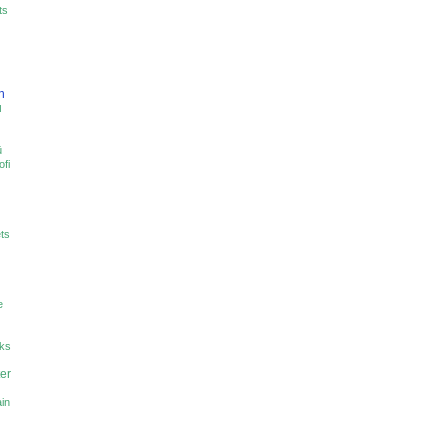
ts
n
u
ü
ofi
ts
e
ks
er
ain