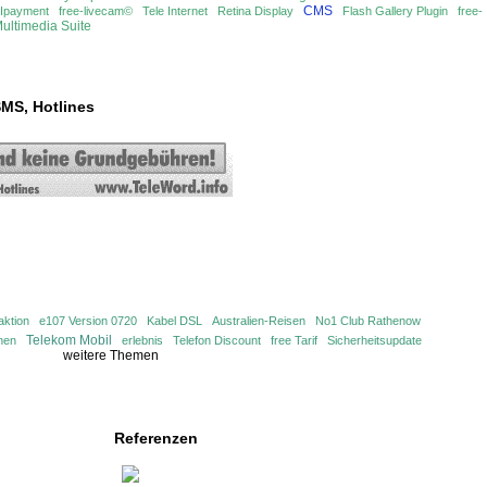
CMS
Ipayment
free-livecam©
Tele Internet
Retina Display
Flash Gallery Plugin
free-
ultimedia Suite
MS, Hotlines
aktion
e107 Version 0720
Kabel DSL
Australien-Reisen
No1 Club Rathenow
Telekom Mobil
nen
erlebnis
Telefon Discount
free Tarif
Sicherheitsupdate
weitere Themen
Referenzen