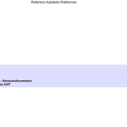
Referenz Autoteile-Rathenow
e - Servicerufnummern
by e107