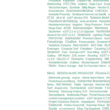
Prospekte
Kabelnetz
Doppel-Flat
direktvertrieb
HTC One
Webhosting
hotlines
Data Card
Grat
Versicherungen
Symbole
Billig fliegen
Version 0.
Drachenbootfestival
Kreuzfahrten
CHECK24
Autoteile-Premnitz
Breitband Internet via Satellit
e
0716
Telekom Mobil
All-in M
e107 Version 079
Hausboot Vermietung
neue produkte
Handyfla
Hardwareversand
Angebot
Shop Premium
Fir
Kleinanzeigen
Weinberg
Mega Deal
ACER
Yachtchart
Studenten
e107 2.x to 2.1.6 Upgrade
Notebook
deutsch für e107 v1.0.1
Lightbox Plugi
Autohandel
PDF2HTML
Premium-Dienst
Such
Fotoabzüge
Chatline
Fotoprodukte
Greatnet 
free-voice©
Vodafone Zuhause
KFZ-Teile
BLO
Endungen
Congstar Surf
Fotoalben
Caseking 2.0
Vergleich
e107 
Foto
Domain e107
free billing
e107 v
Galaxy
VIP Aktion
DSL testen
5hosting
Domains
Coppermine
MB 
v1.0.0
HALO2 v7
Datent
Kontaktformular
chatbox
Wusterhausen
Stölln
Peters Garage
Add To Favorites Menu
u
Menü
Pizzeria-
MEDION MUSIC PRODUCER
Elektronik günstig
veyton
Admin latest Menü
Re
Autokontor-Brandenbur
Ferienhausvermittlung
Voll Version
Menu
Tablet
Specials
Internet-Sti
Tarif
drupal cms
Technikdirekt
e107 Mobile
T-On
Netshop
Samsung Galaxy S IV
Fernsehsender
Stempelfabrik
Multimedia Plugin
Portal-Deutschla
content management systems
e107 Version 0.7.2
Formular
Projekt Gasthaus Retorte
doppelpack
Elektronik
Bo
Online Gutschrift
Entertain Paket
CMS 
Dayflat
xt commerce
Ebay Top Angebote