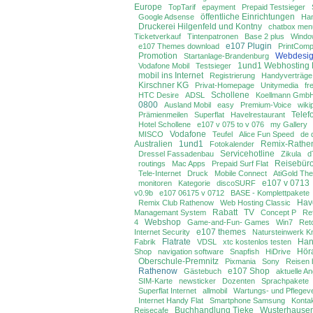
Europe
TopTarif
epayment
Prepaid Testsieger
öffentliche Einrichtungen
Google Adsense
Han
Druckerei Hilgenfeld und Kontny
chatbox menu
Ticketverkauf
Tintenpatronen
Base 2 plus
Windo
e107 Plugin
e107 Themes download
PrintCom
Promotion
Webdesi
Startanlage-Brandenburg
1und1 Webhosting 
Vodafone Mobil
Testsieger
mobil ins Internet
Registrierung
Handyverträge
Kirschner KG
Privat-Homepage
Unitymedia
fr
Schollene
HTC Desire
ADSL
Koellmann Gmb
0800
Ausland Mobil
easy
Premium-Voice
wiki
Telef
Prämienmeilen
Superflat
Havelrestaurant
Hotel Schollene
e107 v 075 to v 076
my Gallery
Vodafone
MISCO
Teufel
Alice Fun Speed
de 
Australien
1und1
Remix-Rathe
Fotokalender
Servicehotline
Dressel Fassadenbau
Zikula
d
Reisebür
routings
Mac Apps
Prepaid Surf Flat
Tele-Internet
Druck
Mobile Connect
AtiGold Th
e107 v 0713
monitoren
Kategorie
discoSURF
v0.9b
e107 06175 v 0712
BASE - Komplettpakete
Hav
Remix Club Rathenow
Web Hosting Classic
Rabatt
TV
Managemant System
Concept P
Re
Webshop
4
Game-and-Fun- Games
Win7
Ret
e107 themes
Internet Security
Natursteinwerk K
Flatrate
Han
Fabrik
VDSL
xtc kostenlos testen
Hör
Shop
navigation software
Snapfish
HiDrive
Oberschule-Premnitz
Pixmania
Sony
Reisen
Rathenow
e107 Shop
Gästebuch
aktuelle A
SIM-Karte
newsticker
Dozenten
Sprachpakete
Superflat Internet
allmobil
Wartungs- und Pflegev
Internet Handy Flat
Smartphone Samsung
Konta
Buchhandlung Tieke
Wusterhause
Reisecafe