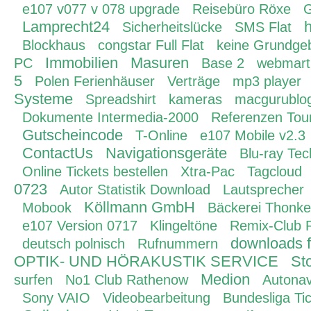
e107 v077 v 078 upgrade
Reisebüro Röxe
G
Lamprecht24
h
Sicherheitslücke
SMS Flat
Blockhaus
congstar Full Flat
keine Grundge
Immobilien
Masuren
PC
Base 2
webmart
5
Polen Ferienhäuser
Verträge
mp3 player
Systeme
Spreadshirt
kameras
macgurublo
Dokumente Intermedia-2000
Referenzen Tou
Gutscheincode
T-Online
e107 Mobile v2.3
ContactUs
Navigationsgeräte
Blu-ray Tec
Online Tickets bestellen
Xtra-Pac
Tagcloud
0723
Autor Statistik Download
Lautsprecher
Köllmann GmbH
Mobook
Bäckerei Thonke
e107 Version 0717
Klingeltöne
Remix-Club 
downloads f
deutsch polnisch
Rufnummern
OPTIK- UND HÖRAKUSTIK SERVICE
Sto
Medion
surfen
No1 Club Rathenow
Autonav
Sony VAIO
Videobearbeitung
Bundesliga Ti