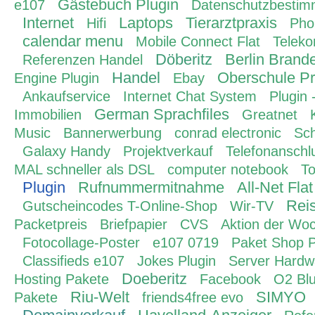
Gästebuch Plugin
e107
Datenschutzbesti
Internet
Laptops
Tierarztpraxis
Hifi
Pho
calendar menu
Mobile Connect Flat
Teleko
Döberitz
Berlin Brand
Referenzen Handel
Handel
Oberschule Pr
Engine Plugin
Ebay
Ankaufservice
Internet Chat System
Plugin 
German Sprachfiles
Immobilien
Greatnet
Music
Bannerwerbung
conrad electronic
Sc
Galaxy Handy
Projektverkauf
Telefonanschl
MAL schneller als DSL
computer notebook
To
Plugin
Rufnummermitnahme
All-Net Flat
Rei
Gutscheincodes T-Online-Shop
Wir-TV
Packetpreis
Briefpapier
CVS
Aktion der Wo
Fotocollage-Poster
e107 0719
Paket Shop P
Classifieds e107
Jokes Plugin
Server Hardw
Doeberitz
Hosting Pakete
Facebook
O2 Blu
Riu-Welt
SIMYO
Pakete
friends4free evo