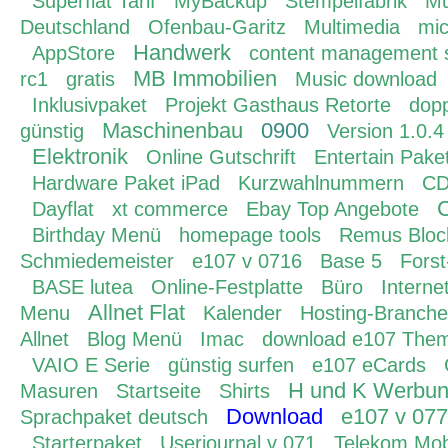
Superflat Tarif
MyBackup
Stempelfabrik
Mu
Deutschland
Ofenbau-Garitz
Multimedia
mic
Handwerk
AppStore
content management 
MB Immobilien
rc1
gratis
Music download
Inklusivpaket
Projekt Gasthaus Retorte
dop
Maschinenbau
0900
günstig
Version 1.0.4
Elektronik
Online Gutschrift
Entertain Pake
Hardware Paket iPad
Kurzwahlnummern
CD
Dayflat
xt commerce
Ebay Top Angebote
Birthday Menü
homepage tools
Remus Bloc
Schmiedemeister
e107 v 0716
Base 5
Fors
BASE lutea
Online-Festplatte
Büro
Interne
Allnet Flat
Menu
Kalender
Hosting-Branche
Allnet
Blog Menü
Imac
download e107 The
VAIO E Serie
günstig surfen
e107 eCards
H und K Werbu
Masuren
Startseite
Shirts
Download
e107 v 077
Sprachpaket deutsch
Starterpaket
Userjournal v 071
Telekom Mob