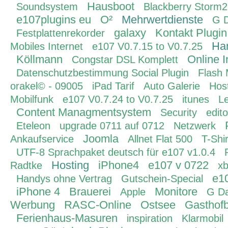
Hausboot
Soundsystem
Blackberry Storm2
e107plugins eu
O²
Mehrwertdienste
G 
galaxy
Kontakt Plugin
Festplattenrekorder
Ha
Mobiles Internet
e107 V0.7.15 to V0.7.25
Köllmann
Online 
Congstar DSL Komplett
Datenschutzbestimmung Social Plugin
Flash
orakel© - 09005
iPad Tarif
Auto Galerie
Hos
Mobilfunk
e107 V0.7.24 to V0.7.25
itunes
L
Content Managmentsystem
Security
edito
Eteleon
upgrade 0711 auf 0712
Netzwerk
Joomla
Ankaufservice
Allnet Flat 500
T-Shir
UTF-8 Sprachpaket deutsch für e107 v1.0.4
Hosting
iPhone4
e107 v 0722
Radtke
x
e1
Handys ohne Vertrag
Gutschein-Special
iPhone 4
Brauerei
Monitore
Apple
G Da
Werbung
RASC-Online
Ostsee
Gasthofb
Ferienhaus-Masuren
inspiration
Klarmobil