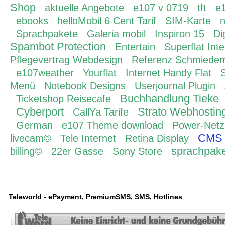
Shop
aktuelle Angebote
e107 v 0719
tft
e1
ebooks
helloMobil 6 Cent Tarif
SIM-Karte
n
Sprachpakete
Galeria mobil
Inspiron 15
Di
Spambot Protection
Entertain
Superflat Inte
Pflegevertrag Webdesign
Referenz Schmiedem
e107weather
Yourflat
Internet Handy Flat
Menü
Notebook Designs
Userjournal Plugin
Buchhandlung Tieke
Ticketshop Reisecafe
Cyberport
Strato Webhostin
CallYa Tarife
German
e107 Theme download
Power-Netz
CMS
livecam©
Tele Internet
Retina Display
sprachpak
billing©
22er Gasse
Sony Store
Teleworld - ePayment, PremiumSMS, SMS, Hotlines