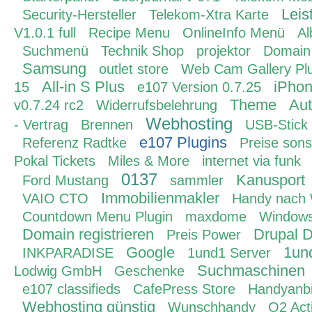
Leis
Security-Hersteller
Telekom-Xtra Karte
V1.0.1 full
Recipe Menu
OnlineInfo Menü
A
Suchmenü
Technik Shop
projektor
Domain
Samsung
outlet store
Web Cam Gallery Pl
All-in S Plus
iPho
15
e107 Version 0.7.25
Theme
Aut
v0.7.24 rc2
Widerrufsbelehrung
Webhosting
- Vertrag
Brennen
USB-Stick
e107 Plugins
Referenz Radtke
Preise sons
Pokal Tickets
Miles & More
internet via funk
0137
Kanusport
Ford Mustang
sammler
Immobilienmakler
VAIO CTO
Handy nach 
Countdown Menu Plugin
maxdome
Windows
Domain registrieren
Drupal 
Preis Power
Google
1un
INKPARADISE
1und1 Server
Suchmaschinen
Lodwig GmbH
Geschenke
e107 classifieds
CafePress Store
Handyanbi
Webhosting günstig
Wunschhandy
O2 Act