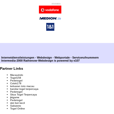
Internetdienstleistungen - Webdesign - Webportale - Servicerufnummern
Intermedia-2000 Rathenow-Webdesign
is powered by e107
Partner Links
Macauindo
Togel158
Pedetogel
Colok178
keluaran toto macau
bandar togel terpercaya
Pedetogel
Situs Togel Terpercaya
jktgame
Pedetogel
slot bet kecil
Sabatoto
Togel Online