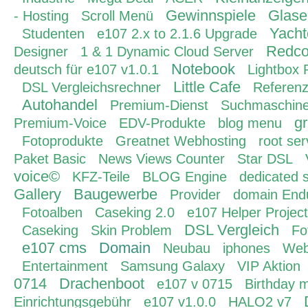
Gewinnspiele
Glase
- Hosting
Scroll Menü
Yacht
Studenten
e107 2.x to 2.1.6 Upgrade
Redc
Designer
1 & 1 Dynamic Cloud Server
Notebook
deutsch für e107 v1.0.1
Lightbox 
Little Cafe
DSL Vergleichsrechner
Referenz
Autohandel
Premium-Dienst
Suchmaschine
g
Premium-Voice
EDV-Produkte
blog menu
Fotoprodukte
Greatnet Webhosting
root ser
Paket Basic
News Views Counter
Star DSL
voice©
KFZ-Teile
BLOG Engine
dedicated 
Gallery
Baugewerbe
Provider
domain End
Fotoalben
Caseking 2.0
e107 Helper Project
DSL Vergleich
Caseking
Skin Problem
Fo
e107 cms
Domain
Neubau
iphones
Web
Entertainment
Samsung Galaxy
VIP Aktion
0714
Drachenboot
e107 v 0715
Birthday 
Einrichtungsgebühr
e107 v1.0.0
HALO2 v7