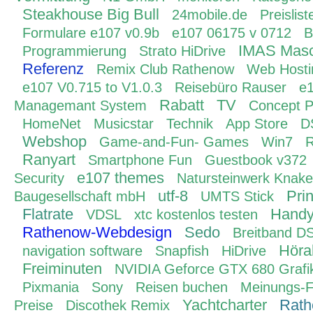
Steakhouse Big Bull
24mobile.de
Preislist
Formulare e107 v0.9b
e107 06175 v 0712
B
IMAS Masc
Programmierung
Strato HiDrive
Referenz
Remix Club Rathenow
Web Hosti
e107 V0.715 to V1.0.3
Reisebüro Rauser
e1
Rabatt
TV
Managemant System
Concept 
HomeNet
Musicstar
Technik
App Store
D
Webshop
Game-and-Fun- Games
Win7
R
Ranyart
Smartphone Fun
Guestbook v372
e107 themes
Security
Natursteinwerk Knake
utf-8
Pri
Baugesellschaft mbH
UMTS Stick
Flatrate
Handyt
VDSL
xtc kostenlos testen
Rathenow-Webdesign
Sedo
Breitband D
Höra
navigation software
Snapfish
HiDrive
Freiminuten
NVIDIA Geforce GTX 680 Grafi
Pixmania
Sony
Reisen buchen
Meinungs-F
Yachtcharter
Rat
Preise
Discothek Remix