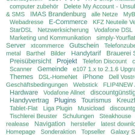
computer zubehör
Delete My Account - Unsu
IMAS Brandenburg
& SMS
alle Netze
MyB
E-Commerce
Webadresse
KFZ Neuteile V
StarDSL
Netzwerksicherung
Vodafone DSL
Marketing und Kommunikation
simply-Yourfla
Server
Gutschein
xtcommerce
Telefonzub
Handytarif
Brauerei 
metal
Barthel
Bilder
Preisübersicht
Projekt
Telefon Discount
c
Gemeinde
Scanner
e107 1.x to 2.1.6 Upgr
Themes
iPhone
DSL-HomeNet
Dell Vost
Geschäftsbedingungen
Webstick
FLIP4NEW A
Hardware
discountgünstig
Vodafone Allnet
Handyvertrag
Plugins
Tourismus
Kreuz
Tablet-Flat
Liga Plugin
Musicload
discountg
Tischlerei Beuster
Schulungen
Steakhouse
Navigation
realease
hersteller
latest downl
Homepage
Sonderaktion
Topseller
Galaxy 