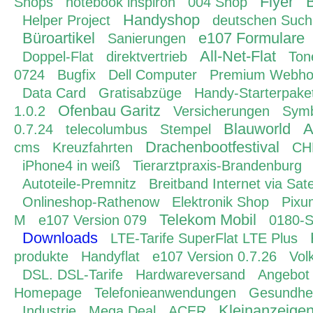
Flyer
B
Shops
notebook inspiron
004 Shop
Handyshop
Helper Project
deutschen Suc
Büroartikel
e107 Formulare
Sanierungen
All-Net-Flat
Doppel-Flat
direktvertrieb
Ton
0724
Bugfix
Dell Computer
Premium Webho
Data Card
Gratisabzüge
Handy-Starterpake
Ofenbau Garitz
1.0.2
Versicherungen
Symb
Blauworld
A
0.7.24
telecolumbus
Stempel
Drachenbootfestival
cms
Kreuzfahrten
CH
iPhone4 in weiß
Tierarztpraxis-Brandenburg
Autoteile-Premnitz
Breitband Internet via Satel
Onlineshop-Rathenow
Elektronik Shop
Pixu
Telekom Mobil
M
e107 Version 079
0180-S
Downloads
LTE-Tarife SuperFlat LTE Plus
produkte
Handyflat
e107 Version 0.7.26
Vol
DSL. DSL-Tarife
Hardwareversand
Angebot
Homepage
Telefonieanwendungen
Gesundhei
Kleinanzeige
Industrie
Mega Deal
ACER