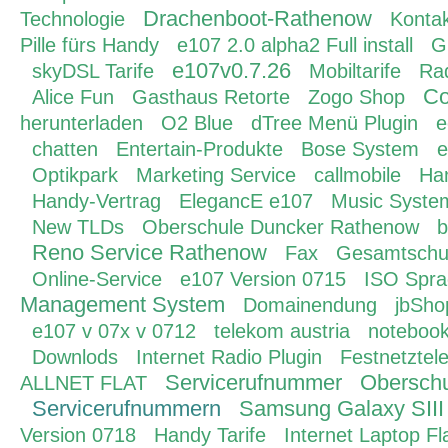
Drachenboot-Rathenow
Technologie
Konta
Pille fürs Handy
e107 2.0 alpha2 Full install
G
e107v0.7.26
skyDSL Tarife
Mobiltarife
Rad
Co
Alice Fun
Gasthaus Retorte
Zogo Shop
herunterladen
O2 Blue
dTree Menü Plugin
e
chatten
Entertain-Produkte
Bose System
e
Optikpark
Marketing Service
callmobile
Ha
Handy-Vertrag
ElegancE e107
Music Syste
New TLDs
Oberschule Duncker Rathenow
b
Reno Service Rathenow
Fax
Gesamtschu
Online-Service
e107 Version 0715
ISO Spra
Management System
Domainendung
jbSho
e107 v 07x v 0712
telekom austria
notebook
Downlods
Internet Radio Plugin
Festnetztel
Servicerufnummer
Oberschu
ALLNET FLAT
Servicerufnummern
Samsung Galaxy SIII
Version 0718
Handy Tarife
Internet Laptop Fl