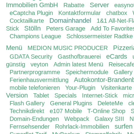
Immobilien GmbH
Server
Rabatte
easyno
eCaptcha Plugin
Kontaktformular
chatbox
Domainhandel
Cocktailkarte
1&1 All-Net-Fl
Stölln
Stick
Peters Garage
Add To Favorit
Champions League
Schlossermeister Radtke
Menü
Pizzer
MEDION MUSIC PRODUCER
eCards
GDATA Security
Gasthofbrauerei
günstig
veyton
Admin latest Menü
Reisecafe
Partnerprogramme
Speichermodule
Gallery
Autokontor-Branden
Ferienhausvermittlung
mobile telefonieren
Your-Plugin
Visitenkarte
Version
Tablet
Specials
Internet-Stick
micr
Flash Gallery
General Plugins
DeleteMe
cl
Technikdirekt
e107 Mobile
T-Online Shop
S
Domain-Endungen
Webpack
Galaxy SIII
N
surfen
Fernsehsender
Rohrlack-Immobilien