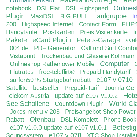
Domainverkauf
Havelland-Anzeiger
Refe
Onlines
notebook
DSL Flat
DSL-Highspeed
Plugin
Laufgruppe
I
MaxiDSL
BIG BULL
200
Highspeed Internet
Contact Form
FLIP
Postkarten
I
Handytarife
Preis Visitenkarte
Pakete
eCard Plugin
Peters-Garage
ava
004.de
PDF Generator
Call und Surf Comfor
Vistaprint
Trockenbau und Glaserei Köllmann
Computer
Onlineshop Rathenower Mobile
Flatrates
free-teleflirt©
Prepaid Handytarif
e107 v 0710
surfen50 % Startgebührrabatt
Satellite
bestseller
Prepaid-Tarif
Joomla Ge
Hote
Telekom Austria
update auf e107 v1.0.2
See Schollene
World Cla
Countdown Plugin
Jokes menu v 203
Preisangebot Shop Power
Ofenbau
Rabatt
DSL Komplett
Phone Book
Befesti
e107 v1.0.0 update auf e107 v1.0.1
e107 v 078
Soundsystem
XTC Shop Installa