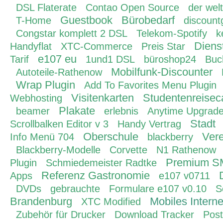
DSL Flaterate
Contao Open Source
der welt
Guestbook
Bürobedarf
T-Home
discount
Congstar komplett 2 DSL
Telekom-Spotify
k
Diens
Handyflat
XTC-Commerce
Preis Star
e107 eu
Tarif
1und1 DSL
büroshop24
Buc
Mobilfunk-Discounter
Autoteile-Rathenow
Wrap Plugin
Add To Favorites Menu Plugin
Visitenkarten
Studentenreisec
Webhosting
Plakate
beamer
erlebnis
Anytime Upgrad
Stadt
Scrollbalken Editor v 3
Handy Vertrag
Oberschule
Ver
Info Menü 704
blackberry
Blackberry-Modelle
Corvette
N1 Rathenow
Premium 
Plugin
Schmiedemeister Radtke
Referenz Gastronomie
Apps
e107 v0711
DVDs
gebrauchte
Formulare e107 v0.10
S
Brandenburg
Mobiles Interne
XTC Modified
Zubehör für Drucker
Download Tracker
Pos