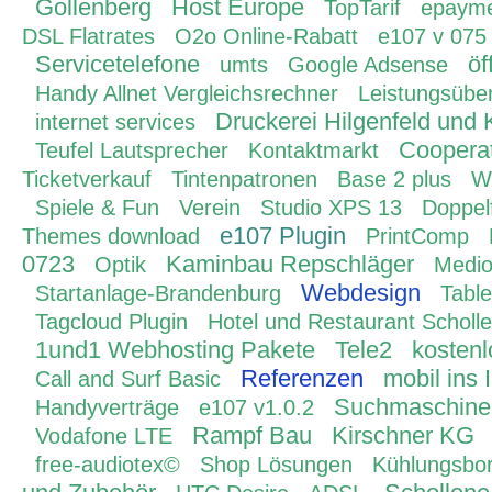
Gollenberg
Host Europe
TopTarif
epaym
DSL Flatrates
O2o Online-Rabatt
e107 v 075
Servicetelefone
öf
umts
Google Adsense
Handy Allnet Vergleichsrechner
Leistungsüber
Druckerei Hilgenfeld und 
internet services
Coopera
Teufel Lautsprecher
Kontaktmarkt
Ticketverkauf
Tintenpatronen
Base 2 plus
W
Spiele & Fun
Verein
Studio XPS 13
Doppelf
e107 Plugin
Themes download
PrintComp
0723
Kaminbau Repschläger
Optik
Medi
Webdesign
Startanlage-Brandenburg
Tabl
Tagcloud Plugin
Hotel und Restaurant Scholl
1und1 Webhosting Pakete
Tele2
kostenl
Referenzen
mobil ins 
Call and Surf Basic
Suchmaschinen
Handyverträge
e107 v1.0.2
Rampf Bau
Kirschner KG
Vodafone LTE
free-audiotex©
Shop Lösungen
Kühlungsbo