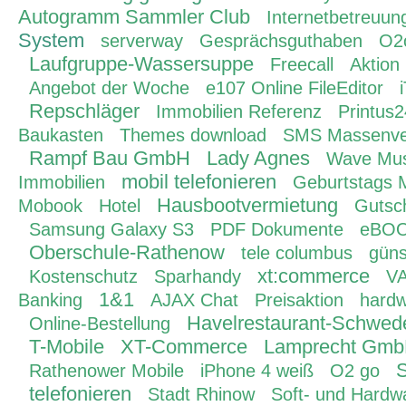
Autogramm Sammler Club
Internetbetreuun
System
serverway
Gesprächsguthaben
O2
Laufgruppe-Wassersuppe
Freecall
Aktion
Angebot der Woche
e107 Online FileEditor
Repschläger
Immobilien Referenz
Printus
Baukasten
Themes download
SMS Massenve
Rampf Bau GmbH
Lady Agnes
Wave Mus
mobil telefonieren
Immobilien
Geburtstags 
Hausbootvermietung
Mobook
Hotel
Gutsc
Samsung Galaxy S3
PDF Dokumente
eBO
Oberschule-Rathenow
tele columbus
güns
xt:commerce
Kostenschutz
Sparhandy
VA
1&1
Banking
AJAX Chat
Preisaktion
hardw
Havelrestaurant-Schwe
Online-Bestellung
T-Mobile
XT-Commerce
Lamprecht Gm
S
Rathenower Mobile
iPhone 4 weiß
O2 go
telefonieren
Stadt Rhinow
Soft- und Hardw