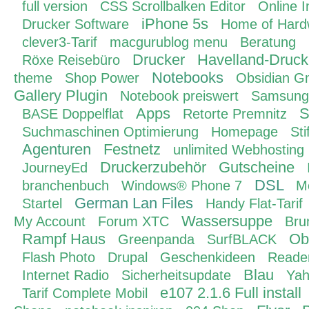
full version
CSS Scrollbalken Editor
Online I
iPhone 5s
Drucker Software
Home of Hard
clever3-Tarif
macgurublog menu
Beratung
Drucker
Havelland-Druck
Röxe Reisebüro
Notebooks
theme
Shop Power
Obsidian 
Gallery Plugin
Notebook preiswert
Samsung
Apps
S
BASE Doppelflat
Retorte Premnitz
Suchmaschinen Optimierung
Homepage
St
Agenturen
Festnetz
unlimited Webhosting
Druckerzubehör
Gutscheine
JourneyEd
DSL
branchenbuch
Windows® Phone 7
M
German Lan Files
Startel
Handy Flat-Tarif
Wassersuppe
My Account
Forum XTC
Bru
Rampf Haus
Ob
Greenpanda
SurfBLACK
Flash Photo
Drupal
Geschenkideen
Reade
Blau
Internet Radio
Sicherheitsupdate
Ya
e107 2.1.6 Full install
Tarif Complete Mobil