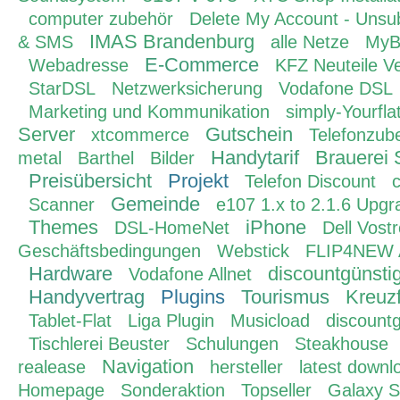
computer zubehör
Delete My Account - Unsu
IMAS Brandenburg
& SMS
alle Netze
MyB
E-Commerce
Webadresse
KFZ Neuteile V
StarDSL
Netzwerksicherung
Vodafone DSL
Marketing und Kommunikation
simply-Yourfla
Server
Gutschein
xtcommerce
Telefonzub
Handytarif
Brauerei 
metal
Barthel
Bilder
Preisübersicht
Projekt
Telefon Discount
c
Gemeinde
Scanner
e107 1.x to 2.1.6 Upgr
Themes
iPhone
DSL-HomeNet
Dell Vost
Geschäftsbedingungen
Webstick
FLIP4NEW A
Hardware
discountgünstig
Vodafone Allnet
Handyvertrag
Plugins
Tourismus
Kreuz
Tablet-Flat
Liga Plugin
Musicload
discountg
Tischlerei Beuster
Schulungen
Steakhouse
Navigation
realease
hersteller
latest downl
Homepage
Sonderaktion
Topseller
Galaxy 