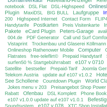
Domainverkauf
Havelland-Anzeiger
Refe
Onlines
notebook
DSL Flat
DSL-Highspeed
Plugin
Laufgruppe
I
MaxiDSL
BIG BULL
200
Highspeed Internet
Contact Form
FLIP
Postkarten
I
Handytarife
Preis Visitenkarte
Pakete
eCard Plugin
Peters-Garage
ava
004.de
PDF Generator
Call und Surf Comfor
Vistaprint
Trockenbau und Glaserei Köllmann
Computer
Onlineshop Rathenower Mobile
Flatrates
free-teleflirt©
Prepaid Handytarif
e107 v 0710
surfen50 % Startgebührrabatt
Satellite
bestseller
Prepaid-Tarif
Joomla Ge
Hote
Telekom Austria
update auf e107 v1.0.2
See Schollene
World Cla
Countdown Plugin
Jokes menu v 203
Preisangebot Shop Power
Ofenbau
Rabatt
DSL Komplett
Phone Book
Befesti
e107 v1.0.0 update auf e107 v1.0.1
e107 v 078
Soundsystem
XTC Shop Installa