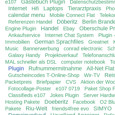
Gästebuch Plugin
e107
Datenschutzbesti
Internet
Laptops
Tierarztpraxis
Hifi
Pho
calendar menu
Mobile Connect Flat
Teleko
Döberitz
Berlin Brand
Referenzen Handel
Handel
Oberschule Pr
Engine Plugin
Ebay
Ankaufservice
Internet Chat System
Plugin 
German Sprachfiles
Immobilien
Greatnet
Music
Bannerwerbung
conrad electronic
Sc
Galaxy Handy
Projektverkauf
Telefonanschl
MAL schneller als DSL
computer notebook
To
Plugin
Rufnummermitnahme
All-Net Flat
Rei
Gutscheincodes T-Online-Shop
Wir-TV
Packetpreis
Briefpapier
CVS
Aktion der Wo
Fotocollage-Poster
e107 0719
Paket Shop P
Classifieds e107
Jokes Plugin
Server Hardw
Doeberitz
Hosting Pakete
Facebook
O2 Blu
Riu-Welt
SIMYO
Pakete
friends4free evo