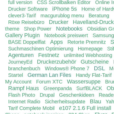
full version
CSS Scrollbalken Editor
Online I
iPhone 5s
Drucker Software
Home of Hard
clever3-Tarif
macgurublog menu
Beratung
Drucker
Havelland-Druck
Röxe Reisebüro
Notebooks
theme
Shop Power
Obsidian 
Gallery Plugin
Notebook preiswert
Samsung
Apps
S
BASE Doppelflat
Retorte Premnitz
Suchmaschinen Optimierung
Homepage
St
Agenturen
Festnetz
unlimited Webhosting
Druckerzubehör
Gutscheine
JourneyEd
DSL
branchenbuch
Windows® Phone 7
M
German Lan Files
Startel
Handy Flat-Tarif
Wassersuppe
My Account
Forum XTC
Bru
Rampf Haus
Ob
Greenpanda
SurfBLACK
Flash Photo
Drupal
Geschenkideen
Reade
Blau
Internet Radio
Sicherheitsupdate
Ya
e107 2.1.6 Full install
Tarif Complete Mobil