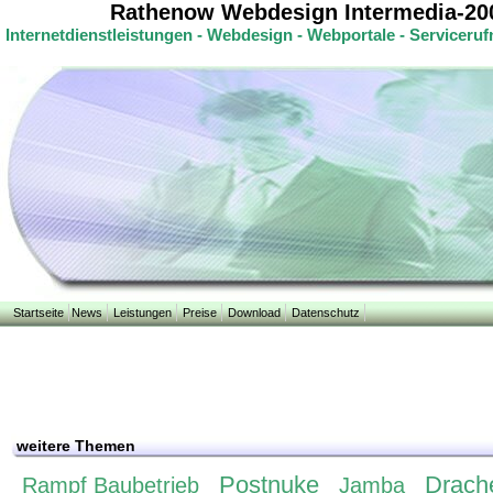
Rathenow Webdesign Intermedia-20
Internetdienstleistungen - Webdesign - Webportale - Servicer
Startseite
News
Leistungen
Preise
Download
Datenschutz
weitere Themen
Postnuke
Drach
Rampf Baubetrieb
Jamba