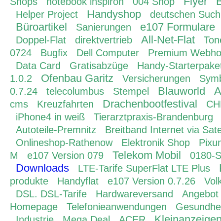
Flyer
B
Shops
notebook inspiron
004 Shop
Handyshop
Helper Project
deutschen Suc
Büroartikel
e107 Formulare
Sanierungen
All-Net-Flat
Doppel-Flat
direktvertrieb
Ton
0724
Bugfix
Dell Computer
Premium Webho
Data Card
Gratisabzüge
Handy-Starterpake
Ofenbau Garitz
1.0.2
Versicherungen
Symb
Blauworld
A
0.7.24
telecolumbus
Stempel
Drachenbootfestival
cms
Kreuzfahrten
CH
iPhone4 in weiß
Tierarztpraxis-Brandenburg
Autoteile-Premnitz
Breitband Internet via Satel
Onlineshop-Rathenow
Elektronik Shop
Pixu
Telekom Mobil
M
e107 Version 079
0180-S
Downloads
LTE-Tarife SuperFlat LTE Plus
produkte
Handyflat
e107 Version 0.7.26
Vol
DSL. DSL-Tarife
Hardwareversand
Angebot
Homepage
Telefonieanwendungen
Gesundhei
Kleinanzeige
Industrie
Mega Deal
ACER