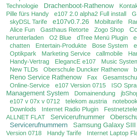
Drachenboot-Rathenow
Technologie
Konta
Pille fürs Handy
e107 2.0 alpha2 Full install
G
e107v0.7.26
skyDSL Tarife
Mobiltarife
Rad
Co
Alice Fun
Gasthaus Retorte
Zogo Shop
herunterladen
O2 Blue
dTree Menü Plugin
e
chatten
Entertain-Produkte
Bose System
e
Optikpark
Marketing Service
callmobile
Ha
Handy-Vertrag
ElegancE e107
Music Syste
New TLDs
Oberschule Duncker Rathenow
b
Reno Service Rathenow
Fax
Gesamtschu
Online-Service
e107 Version 0715
ISO Spra
Management System
Domainendung
jbSho
e107 v 07x v 0712
telekom austria
notebook
Downlods
Internet Radio Plugin
Festnetztel
Servicerufnummer
Oberschu
ALLNET FLAT
Servicerufnummern
Samsung Galaxy SIII
Version 0718
Handy Tarife
Internet Laptop Fl