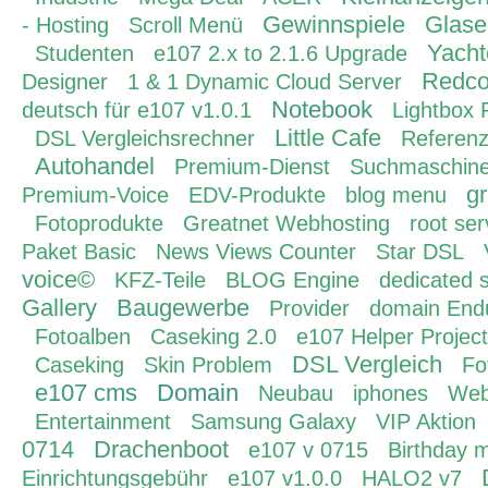
Gewinnspiele
Glase
- Hosting
Scroll Menü
Yacht
Studenten
e107 2.x to 2.1.6 Upgrade
Redc
Designer
1 & 1 Dynamic Cloud Server
Notebook
deutsch für e107 v1.0.1
Lightbox 
Little Cafe
DSL Vergleichsrechner
Referenz
Autohandel
Premium-Dienst
Suchmaschine
g
Premium-Voice
EDV-Produkte
blog menu
Fotoprodukte
Greatnet Webhosting
root ser
Paket Basic
News Views Counter
Star DSL
voice©
KFZ-Teile
BLOG Engine
dedicated 
Gallery
Baugewerbe
Provider
domain End
Fotoalben
Caseking 2.0
e107 Helper Project
DSL Vergleich
Caseking
Skin Problem
Fo
e107 cms
Domain
Neubau
iphones
Web
Entertainment
Samsung Galaxy
VIP Aktion
0714
Drachenboot
e107 v 0715
Birthday 
Einrichtungsgebühr
e107 v1.0.0
HALO2 v7