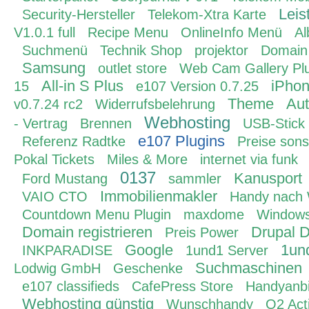
Leis
Security-Hersteller
Telekom-Xtra Karte
V1.0.1 full
Recipe Menu
OnlineInfo Menü
A
Suchmenü
Technik Shop
projektor
Domain
Samsung
outlet store
Web Cam Gallery Pl
All-in S Plus
iPho
15
e107 Version 0.7.25
Theme
Aut
v0.7.24 rc2
Widerrufsbelehrung
Webhosting
- Vertrag
Brennen
USB-Stick
e107 Plugins
Referenz Radtke
Preise sons
Pokal Tickets
Miles & More
internet via funk
0137
Kanusport
Ford Mustang
sammler
Immobilienmakler
VAIO CTO
Handy nach 
Countdown Menu Plugin
maxdome
Windows
Domain registrieren
Drupal 
Preis Power
Google
1un
INKPARADISE
1und1 Server
Suchmaschinen
Lodwig GmbH
Geschenke
e107 classifieds
CafePress Store
Handyanbi
Webhosting günstig
Wunschhandy
O2 Act