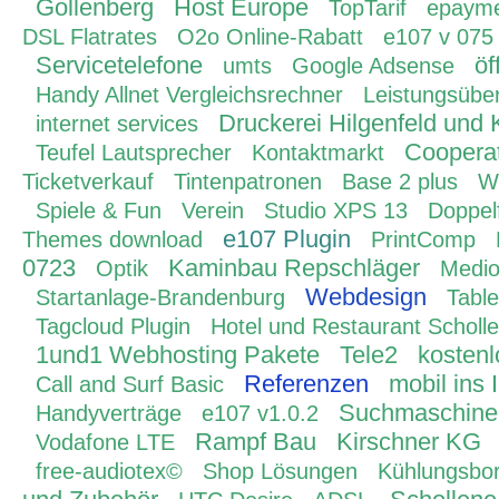
Gollenberg
Host Europe
TopTarif
epaym
DSL Flatrates
O2o Online-Rabatt
e107 v 075
Servicetelefone
öf
umts
Google Adsense
Handy Allnet Vergleichsrechner
Leistungsüber
Druckerei Hilgenfeld und 
internet services
Coopera
Teufel Lautsprecher
Kontaktmarkt
Ticketverkauf
Tintenpatronen
Base 2 plus
W
Spiele & Fun
Verein
Studio XPS 13
Doppelf
e107 Plugin
Themes download
PrintComp
0723
Kaminbau Repschläger
Optik
Medi
Webdesign
Startanlage-Brandenburg
Tabl
Tagcloud Plugin
Hotel und Restaurant Scholl
1und1 Webhosting Pakete
Tele2
kostenl
Referenzen
mobil ins 
Call and Surf Basic
Suchmaschinen
Handyverträge
e107 v1.0.2
Rampf Bau
Kirschner KG
Vodafone LTE
free-audiotex©
Shop Lösungen
Kühlungsbo