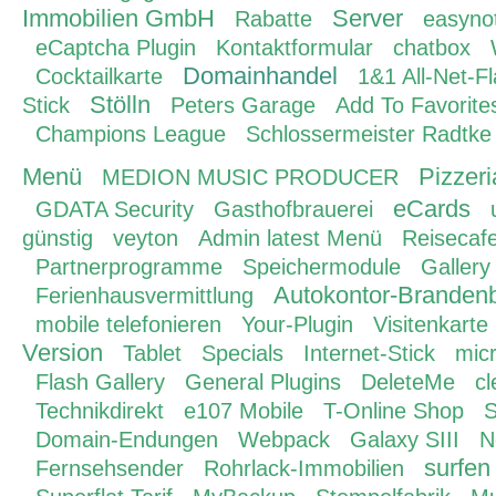
Immobilien GmbH
Server
Rabatte
easyno
eCaptcha Plugin
Kontaktformular
chatbox
Domainhandel
Cocktailkarte
1&1 All-Net-Fl
Stölln
Stick
Peters Garage
Add To Favorit
Champions League
Schlossermeister Radtke
Menü
Pizzer
MEDION MUSIC PRODUCER
eCards
GDATA Security
Gasthofbrauerei
günstig
veyton
Admin latest Menü
Reisecafe
Partnerprogramme
Speichermodule
Gallery
Autokontor-Branden
Ferienhausvermittlung
mobile telefonieren
Your-Plugin
Visitenkarte
Version
Tablet
Specials
Internet-Stick
micr
Flash Gallery
General Plugins
DeleteMe
cl
Technikdirekt
e107 Mobile
T-Online Shop
S
Domain-Endungen
Webpack
Galaxy SIII
N
surfen
Fernsehsender
Rohrlack-Immobilien