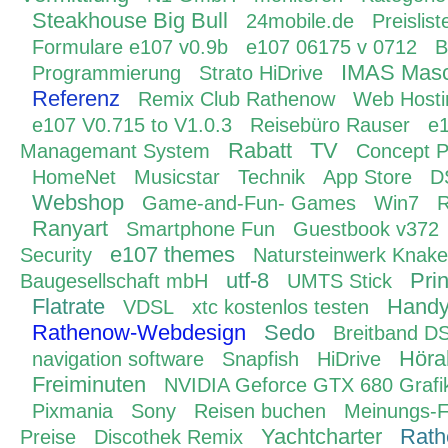
Steakhouse Big Bull
24mobile.de
Preislist
Formulare e107 v0.9b
e107 06175 v 0712
B
IMAS Masc
Programmierung
Strato HiDrive
Referenz
Remix Club Rathenow
Web Hosti
e107 V0.715 to V1.0.3
Reisebüro Rauser
e1
Rabatt
TV
Managemant System
Concept 
HomeNet
Musicstar
Technik
App Store
D
Webshop
Game-and-Fun- Games
Win7
R
Ranyart
Smartphone Fun
Guestbook v372
e107 themes
Security
Natursteinwerk Knake
utf-8
Pri
Baugesellschaft mbH
UMTS Stick
Flatrate
Handyt
VDSL
xtc kostenlos testen
Rathenow-Webdesign
Sedo
Breitband D
Höra
navigation software
Snapfish
HiDrive
Freiminuten
NVIDIA Geforce GTX 680 Grafi
Pixmania
Sony
Reisen buchen
Meinungs-F
Yachtcharter
Rat
Preise
Discothek Remix