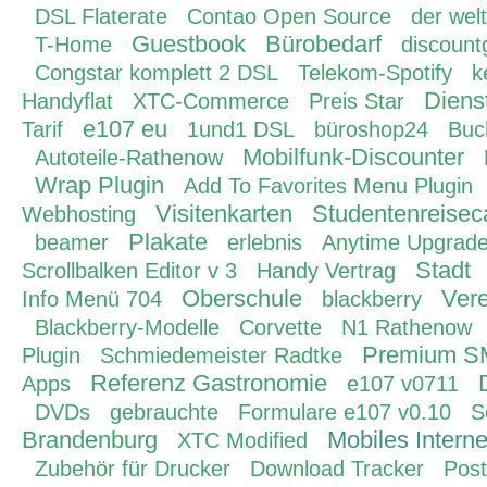
DSL Flaterate
Contao Open Source
der welt
Guestbook
Bürobedarf
T-Home
discount
Congstar komplett 2 DSL
Telekom-Spotify
k
Diens
Handyflat
XTC-Commerce
Preis Star
e107 eu
Tarif
1und1 DSL
büroshop24
Buc
Mobilfunk-Discounter
Autoteile-Rathenow
Wrap Plugin
Add To Favorites Menu Plugin
Visitenkarten
Studentenreisec
Webhosting
Plakate
beamer
erlebnis
Anytime Upgrad
Stadt
Scrollbalken Editor v 3
Handy Vertrag
Oberschule
Ver
Info Menü 704
blackberry
Blackberry-Modelle
Corvette
N1 Rathenow
Premium 
Plugin
Schmiedemeister Radtke
Referenz Gastronomie
Apps
e107 v0711
DVDs
gebrauchte
Formulare e107 v0.10
S
Brandenburg
Mobiles Interne
XTC Modified
Zubehör für Drucker
Download Tracker
Pos