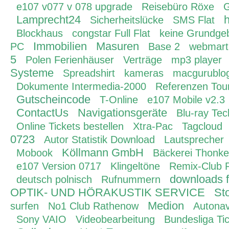
e107 v077 v 078 upgrade
Reisebüro Röxe
G
Lamprecht24
h
Sicherheitslücke
SMS Flat
Blockhaus
congstar Full Flat
keine Grundge
Immobilien
Masuren
PC
Base 2
webmart
5
Polen Ferienhäuser
Verträge
mp3 player
Systeme
Spreadshirt
kameras
macgurublo
Dokumente Intermedia-2000
Referenzen Tou
Gutscheincode
T-Online
e107 Mobile v2.3
ContactUs
Navigationsgeräte
Blu-ray Tec
Online Tickets bestellen
Xtra-Pac
Tagcloud
0723
Autor Statistik Download
Lautsprecher
Köllmann GmbH
Mobook
Bäckerei Thonke
e107 Version 0717
Klingeltöne
Remix-Club 
downloads f
deutsch polnisch
Rufnummern
OPTIK- UND HÖRAKUSTIK SERVICE
Sto
Medion
surfen
No1 Club Rathenow
Autonav
Sony VAIO
Videobearbeitung
Bundesliga Ti