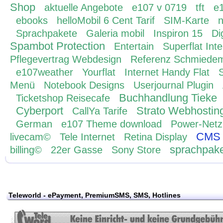
Shop
aktuelle Angebote
e107 v 0719
tft
e1
ebooks
helloMobil 6 Cent Tarif
SIM-Karte
n
Sprachpakete
Galeria mobil
Inspiron 15
Di
Spambot Protection
Entertain
Superflat Inte
Pflegevertrag Webdesign
Referenz Schmiedem
e107weather
Yourflat
Internet Handy Flat
Menü
Notebook Designs
Userjournal Plugin
Buchhandlung Tieke
Ticketshop Reisecafe
Cyberport
Strato Webhostin
CallYa Tarife
German
e107 Theme download
Power-Netz
CMS
livecam©
Tele Internet
Retina Display
sprachpak
billing©
22er Gasse
Sony Store
Teleworld - ePayment, PremiumSMS, SMS, Hotlines