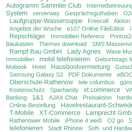
Autogramm Sammler Club
Internetbetreuun
System
serverway
Gesprächsguthaben
O2
Laufgruppe-Wassersuppe
Freecall
Aktion
Angebot der Woche
e107 Online FileEditor
Repschläger
Immobilien Referenz
Printus
Baukasten
Themes download
SMS Massenve
Rampf Bau GmbH
Lady Agnes
Wave Mus
mobil telefonieren
Immobilien
Geburtstags 
Hausbootvermietung
Mobook
Hotel
Gutsc
Samsung Galaxy S3
PDF Dokumente
eBO
Oberschule-Rathenow
tele columbus
güns
xt:commerce
Kostenschutz
Sparhandy
VA
1&1
Banking
AJAX Chat
Preisaktion
hardw
Havelrestaurant-Schwe
Online-Bestellung
T-Mobile
XT-Commerce
Lamprecht Gm
S
Rathenower Mobile
iPhone 4 weiß
O2 go
telefonieren
Stadt Rhinow
Soft- und Hardw