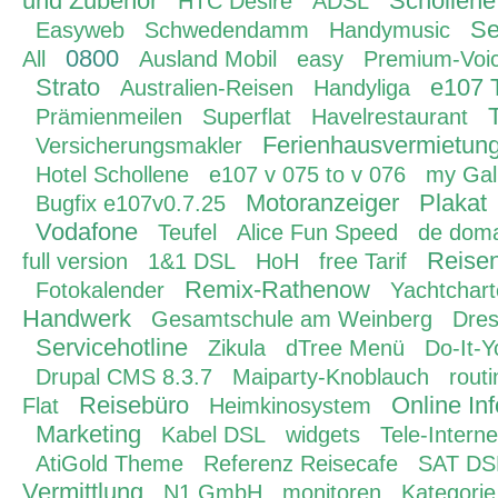
und Zubehör
Schollene
HTC Desire
ADSL
Se
Easyweb
Schwedendamm
Handymusic
0800
All
Ausland Mobil
easy
Premium-Voi
Strato
e107 
Australien-Reisen
Handyliga
Prämienmeilen
Superflat
Havelrestaurant
Ferienhausvermietun
Versicherungsmakler
Hotel Schollene
e107 v 075 to v 076
my Gal
Motoranzeiger
Plakat
Bugfix e107v0.7.25
Vodafone
Teufel
Alice Fun Speed
de dom
Reisen
full version
1&1 DSL
HoH
free Tarif
Remix-Rathenow
Fotokalender
Yachtchar
Handwerk
Gesamtschule am Weinberg
Dres
Servicehotline
Zikula
dTree Menü
Do-It-Y
Drupal CMS 8.3.7
Maiparty-Knoblauch
rout
Reisebüro
Online In
Flat
Heimkinosystem
Marketing
Kabel DSL
widgets
Tele-Interne
AtiGold Theme
Referenz Reisecafe
SAT DS
Vermittlung
N1 GmbH
monitoren
Kategorie