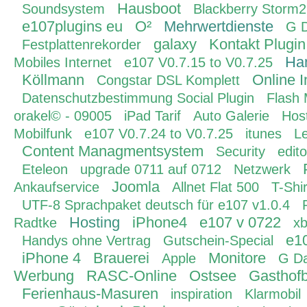
Hausboot
Soundsystem
Blackberry Storm2
e107plugins eu
O²
Mehrwertdienste
G 
galaxy
Kontakt Plugin
Festplattenrekorder
Ha
Mobiles Internet
e107 V0.7.15 to V0.7.25
Köllmann
Online 
Congstar DSL Komplett
Datenschutzbestimmung Social Plugin
Flash
orakel© - 09005
iPad Tarif
Auto Galerie
Hos
Mobilfunk
e107 V0.7.24 to V0.7.25
itunes
L
Content Managmentsystem
Security
edito
Eteleon
upgrade 0711 auf 0712
Netzwerk
Joomla
Ankaufservice
Allnet Flat 500
T-Shir
UTF-8 Sprachpaket deutsch für e107 v1.0.4
Hosting
iPhone4
e107 v 0722
Radtke
x
e1
Handys ohne Vertrag
Gutschein-Special
iPhone 4
Brauerei
Monitore
Apple
G Da
Werbung
RASC-Online
Ostsee
Gasthofb
Ferienhaus-Masuren
inspiration
Klarmobil