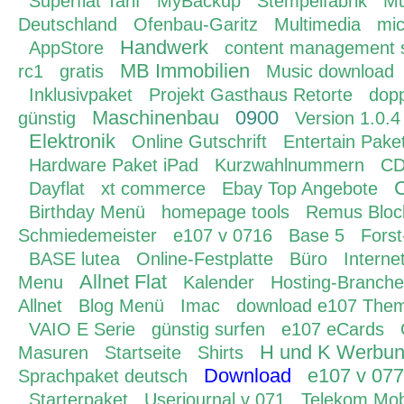
Superflat Tarif
MyBackup
Stempelfabrik
Mu
Deutschland
Ofenbau-Garitz
Multimedia
mic
Handwerk
AppStore
content management 
MB Immobilien
rc1
gratis
Music download
Inklusivpaket
Projekt Gasthaus Retorte
dop
Maschinenbau
0900
günstig
Version 1.0.4
Elektronik
Online Gutschrift
Entertain Pake
Hardware Paket iPad
Kurzwahlnummern
CD
Dayflat
xt commerce
Ebay Top Angebote
Birthday Menü
homepage tools
Remus Bloc
Schmiedemeister
e107 v 0716
Base 5
Fors
BASE lutea
Online-Festplatte
Büro
Interne
Allnet Flat
Menu
Kalender
Hosting-Branche
Allnet
Blog Menü
Imac
download e107 The
VAIO E Serie
günstig surfen
e107 eCards
H und K Werbu
Masuren
Startseite
Shirts
Download
e107 v 077
Sprachpaket deutsch
Starterpaket
Userjournal v 071
Telekom Mob