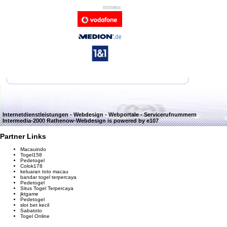
Internetdienstleistungen - Webdesign - Webportale - Servicerufnummern
Intermedia-2000 Rathenow-Webdesign
is powered by e107
Partner Links
Macauindo
Togel158
Pedetogel
Colok178
keluaran toto macau
bandar togel terpercaya
Pedetogel
Situs Togel Terpercaya
jktgame
Pedetogel
slot bet kecil
Sabatoto
Togel Online