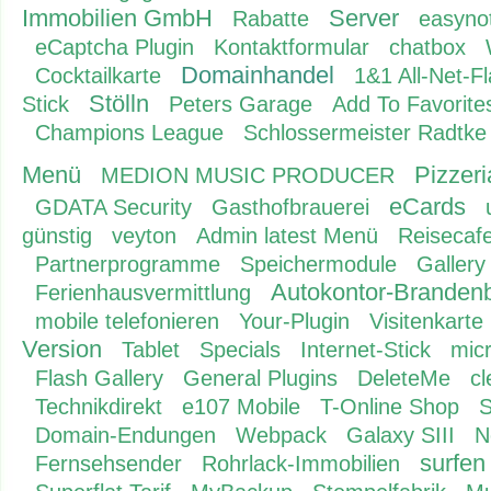
Immobilien GmbH
Server
Rabatte
easyno
eCaptcha Plugin
Kontaktformular
chatbox
Domainhandel
Cocktailkarte
1&1 All-Net-Fl
Stölln
Stick
Peters Garage
Add To Favorit
Champions League
Schlossermeister Radtke
Menü
Pizzer
MEDION MUSIC PRODUCER
eCards
GDATA Security
Gasthofbrauerei
günstig
veyton
Admin latest Menü
Reisecafe
Partnerprogramme
Speichermodule
Gallery
Autokontor-Branden
Ferienhausvermittlung
mobile telefonieren
Your-Plugin
Visitenkarte
Version
Tablet
Specials
Internet-Stick
micr
Flash Gallery
General Plugins
DeleteMe
cl
Technikdirekt
e107 Mobile
T-Online Shop
S
Domain-Endungen
Webpack
Galaxy SIII
N
surfen
Fernsehsender
Rohrlack-Immobilien