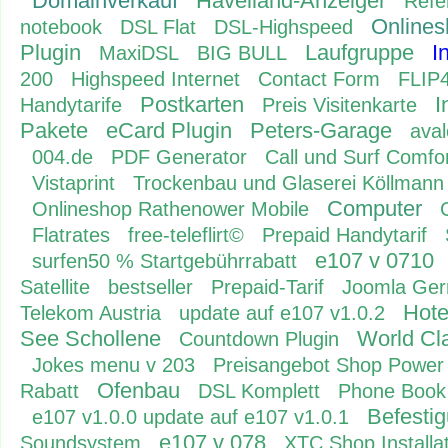
Domainverkauf
Havelland-Anzeiger
Refe
Onlines
notebook
DSL Flat
DSL-Highspeed
Plugin
Laufgruppe
I
MaxiDSL
BIG BULL
200
Highspeed Internet
Contact Form
FLIP
Postkarten
I
Handytarife
Preis Visitenkarte
Pakete
eCard Plugin
Peters-Garage
ava
004.de
PDF Generator
Call und Surf Comfor
Vistaprint
Trockenbau und Glaserei Köllmann
Computer
Onlineshop Rathenower Mobile
Flatrates
free-teleflirt©
Prepaid Handytarif
e107 v 0710
surfen50 % Startgebührrabatt
Satellite
bestseller
Prepaid-Tarif
Joomla Ge
Hote
Telekom Austria
update auf e107 v1.0.2
See Schollene
World Cla
Countdown Plugin
Jokes menu v 203
Preisangebot Shop Power
Ofenbau
Rabatt
DSL Komplett
Phone Book
Befesti
e107 v1.0.0 update auf e107 v1.0.1
e107 v 078
Soundsystem
XTC Shop Installa