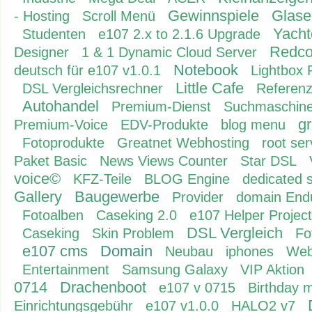
Gewinnspiele
Glase
- Hosting
Scroll Menü
Yacht
Studenten
e107 2.x to 2.1.6 Upgrade
Redc
Designer
1 & 1 Dynamic Cloud Server
Notebook
deutsch für e107 v1.0.1
Lightbox 
Little Cafe
DSL Vergleichsrechner
Referenz
Autohandel
Premium-Dienst
Suchmaschine
g
Premium-Voice
EDV-Produkte
blog menu
Fotoprodukte
Greatnet Webhosting
root ser
Paket Basic
News Views Counter
Star DSL
voice©
KFZ-Teile
BLOG Engine
dedicated 
Gallery
Baugewerbe
Provider
domain End
Fotoalben
Caseking 2.0
e107 Helper Project
DSL Vergleich
Caseking
Skin Problem
Fo
e107 cms
Domain
Neubau
iphones
Web
Entertainment
Samsung Galaxy
VIP Aktion
0714
Drachenboot
e107 v 0715
Birthday 
Einrichtungsgebühr
e107 v1.0.0
HALO2 v7