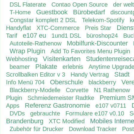
DSL Flaterate
Contao Open Source
der welt
Guestbook
Bürobedarf
T-Home
discount
Congstar komplett 2 DSL
Telekom-Spotify
k
Diens
Handyflat
XTC-Commerce
Preis Star
e107 eu
Tarif
1und1 DSL
büroshop24
Buc
Mobilfunk-Discounter
Autoteile-Rathenow
Wrap Plugin
Add To Favorites Menu Plugin
Visitenkarten
Studentenreisec
Webhosting
Plakate
beamer
erlebnis
Anytime Upgrad
Stadt
Scrollbalken Editor v 3
Handy Vertrag
Oberschule
Ver
Info Menü 704
blackberry
Blackberry-Modelle
Corvette
N1 Rathenow
Premium 
Plugin
Schmiedemeister Radtke
Referenz Gastronomie
Apps
e107 v0711
DVDs
gebrauchte
Formulare e107 v0.10
S
Brandenburg
Mobiles Interne
XTC Modified
Zubehör für Drucker
Download Tracker
Pos