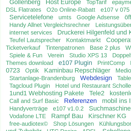
Gollenberg
Host Europe
TopTarif
epaym
DSL Flatrates
O2o Online-Rabatt
e107 v 075
Servicetelefone
öf
umts
Google Adsense
Handy Allnet Vergleichsrechner
Leistungsüber
Druckerei Hilgenfeld und 
internet services
Coopera
Teufel Lautsprecher
Kontaktmarkt
Ticketverkauf
Tintenpatronen
Base 2 plus
W
Spiele & Fun
Verein
Studio XPS 13
Doppelf
e107 Plugin
Themes download
PrintComp
0723
Kaminbau Repschläger
Optik
Medi
Webdesign
Startanlage-Brandenburg
Tabl
Tagcloud Plugin
Hotel und Restaurant Scholl
1und1 Webhosting Pakete
Tele2
kostenl
Referenzen
mobil ins 
Call and Surf Basic
Suchmaschinen
Handyverträge
e107 v1.0.2
Rampf Bau
Kirschner KG
Vodafone LTE
free-audiotex©
Shop Lösungen
Kühlungsbo