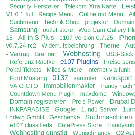
Leis
Security-Hersteller
Telekom-Xtra Karte
V1.0.1 full
Recipe Menu
OnlineInfo Menü
A
Suchmenü
Technik Shop
projektor
Domain
Samsung
outlet store
Web Cam Gallery Pl
All-in S Plus
iPho
15
e107 Version 0.7.25
Theme
Aut
v0.7.24 rc2
Widerrufsbelehrung
Webhosting
- Vertrag
Brennen
USB-Stick
e107 Plugins
Referenz Radtke
Preise sons
Pokal Tickets
Miles & More
internet via funk
0137
Kanusport
Ford Mustang
sammler
Immobilienmakler
VAIO CTO
Handy nach 
Countdown Menu Plugin
maxdome
Windows
Domain registrieren
Drupal 
Preis Power
Google
1un
INKPARADISE
1und1 Server
Suchmaschinen
Lodwig GmbH
Geschenke
e107 classifieds
CafePress Store
Handyanbi
Webhosting günstig
Wunschhandy
O2 Act