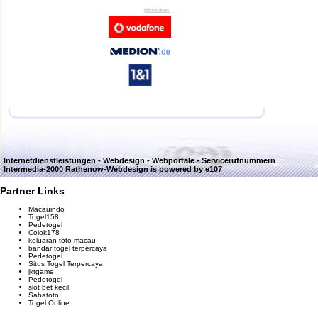
Internetdienstleistungen - Webdesign - Webportale - Servicerufnummern
Intermedia-2000 Rathenow-Webdesign
is powered by e107
Partner Links
Macauindo
Togel158
Pedetogel
Colok178
keluaran toto macau
bandar togel terpercaya
Pedetogel
Situs Togel Terpercaya
jktgame
Pedetogel
slot bet kecil
Sabatoto
Togel Online