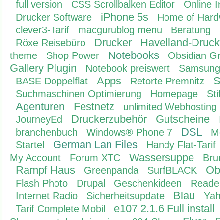
full version
CSS Scrollbalken Editor
Online I
iPhone 5s
Drucker Software
Home of Hard
clever3-Tarif
macgurublog menu
Beratung
Drucker
Havelland-Druck
Röxe Reisebüro
Notebooks
theme
Shop Power
Obsidian 
Gallery Plugin
Notebook preiswert
Samsung
Apps
S
BASE Doppelflat
Retorte Premnitz
Suchmaschinen Optimierung
Homepage
St
Agenturen
Festnetz
unlimited Webhosting
Druckerzubehör
Gutscheine
JourneyEd
DSL
branchenbuch
Windows® Phone 7
M
German Lan Files
Startel
Handy Flat-Tarif
Wassersuppe
My Account
Forum XTC
Bru
Rampf Haus
Ob
Greenpanda
SurfBLACK
Flash Photo
Drupal
Geschenkideen
Reade
Blau
Internet Radio
Sicherheitsupdate
Ya
e107 2.1.6 Full install
Tarif Complete Mobil