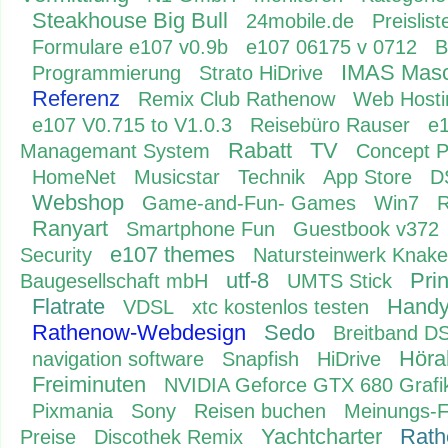
Steakhouse Big Bull
24mobile.de
Preislist
Formulare e107 v0.9b
e107 06175 v 0712
B
IMAS Masc
Programmierung
Strato HiDrive
Referenz
Remix Club Rathenow
Web Hosti
e107 V0.715 to V1.0.3
Reisebüro Rauser
e1
Rabatt
TV
Managemant System
Concept 
HomeNet
Musicstar
Technik
App Store
D
Webshop
Game-and-Fun- Games
Win7
R
Ranyart
Smartphone Fun
Guestbook v372
e107 themes
Security
Natursteinwerk Knake
utf-8
Pri
Baugesellschaft mbH
UMTS Stick
Flatrate
Handyt
VDSL
xtc kostenlos testen
Rathenow-Webdesign
Sedo
Breitband D
Höra
navigation software
Snapfish
HiDrive
Freiminuten
NVIDIA Geforce GTX 680 Grafi
Pixmania
Sony
Reisen buchen
Meinungs-F
Yachtcharter
Rat
Preise
Discothek Remix