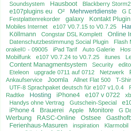
Hausboot
Soundsystem
Blackberry Storm2
e107plugins eu
O²
Mehrwertdienste
G 
galaxy
Kontakt Plugin
Festplattenrekorder
Ha
Mobiles Internet
e107 V0.7.15 to V0.7.25
Köllmann
Online 
Congstar DSL Komplett
Datenschutzbestimmung Social Plugin
Flash
orakel© - 09005
iPad Tarif
Auto Galerie
Hos
Mobilfunk
e107 V0.7.24 to V0.7.25
itunes
L
Content Managmentsystem
Security
edito
Eteleon
upgrade 0711 auf 0712
Netzwerk
Joomla
Ankaufservice
Allnet Flat 500
T-Shir
UTF-8 Sprachpaket deutsch für e107 v1.0.4
Hosting
iPhone4
e107 v 0722
Radtke
x
e1
Handys ohne Vertrag
Gutschein-Special
iPhone 4
Brauerei
Monitore
Apple
G Da
Werbung
RASC-Online
Ostsee
Gasthofb
Ferienhaus-Masuren
inspiration
Klarmobil