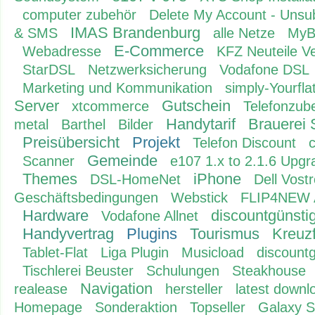
computer zubehör
Delete My Account - Unsu
IMAS Brandenburg
& SMS
alle Netze
MyB
E-Commerce
Webadresse
KFZ Neuteile V
StarDSL
Netzwerksicherung
Vodafone DSL
Marketing und Kommunikation
simply-Yourfla
Server
Gutschein
xtcommerce
Telefonzub
Handytarif
Brauerei 
metal
Barthel
Bilder
Preisübersicht
Projekt
Telefon Discount
c
Gemeinde
Scanner
e107 1.x to 2.1.6 Upgr
Themes
iPhone
DSL-HomeNet
Dell Vost
Geschäftsbedingungen
Webstick
FLIP4NEW A
Hardware
discountgünstig
Vodafone Allnet
Handyvertrag
Plugins
Tourismus
Kreuz
Tablet-Flat
Liga Plugin
Musicload
discountg
Tischlerei Beuster
Schulungen
Steakhouse
Navigation
realease
hersteller
latest downl
Homepage
Sonderaktion
Topseller
Galaxy 