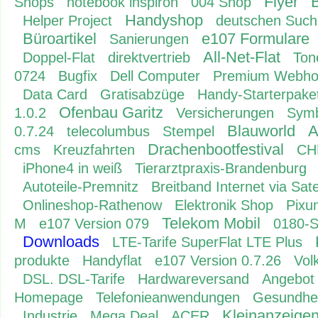
Flyer
B
Shops
notebook inspiron
004 Shop
Handyshop
Helper Project
deutschen Suc
Büroartikel
e107 Formulare
Sanierungen
All-Net-Flat
Doppel-Flat
direktvertrieb
Ton
0724
Bugfix
Dell Computer
Premium Webho
Data Card
Gratisabzüge
Handy-Starterpake
Ofenbau Garitz
1.0.2
Versicherungen
Symb
Blauworld
A
0.7.24
telecolumbus
Stempel
Drachenbootfestival
cms
Kreuzfahrten
CH
iPhone4 in weiß
Tierarztpraxis-Brandenburg
Autoteile-Premnitz
Breitband Internet via Satel
Onlineshop-Rathenow
Elektronik Shop
Pixu
Telekom Mobil
M
e107 Version 079
0180-S
Downloads
LTE-Tarife SuperFlat LTE Plus
produkte
Handyflat
e107 Version 0.7.26
Vol
DSL. DSL-Tarife
Hardwareversand
Angebot
Homepage
Telefonieanwendungen
Gesundhei
Kleinanzeige
Industrie
Mega Deal
ACER