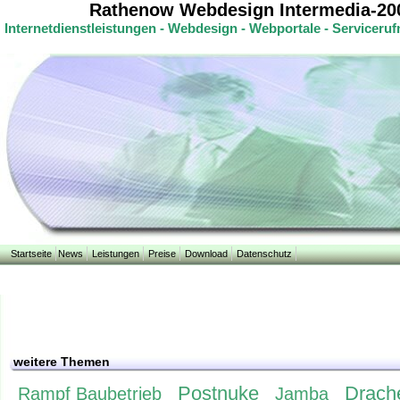
Rathenow Webdesign Intermedia-20
Internetdienstleistungen - Webdesign - Webportale - Servicer
Startseite
News
Leistungen
Preise
Download
Datenschutz
weitere Themen
Postnuke
Drach
Rampf Baubetrieb
Jamba