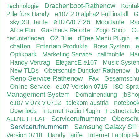
Drachenboot-Rathenow
Technologie
Konta
Pille fürs Handy
e107 2.0 alpha2 Full install
G
e107v0.7.26
skyDSL Tarife
Mobiltarife
Rad
Co
Alice Fun
Gasthaus Retorte
Zogo Shop
herunterladen
O2 Blue
dTree Menü Plugin
e
chatten
Entertain-Produkte
Bose System
e
Optikpark
Marketing Service
callmobile
Ha
Handy-Vertrag
ElegancE e107
Music Syste
New TLDs
Oberschule Duncker Rathenow
b
Reno Service Rathenow
Fax
Gesamtschu
Online-Service
e107 Version 0715
ISO Spra
Management System
Domainendung
jbSho
e107 v 07x v 0712
telekom austria
notebook
Downlods
Internet Radio Plugin
Festnetztel
Servicerufnummer
Oberschu
ALLNET FLAT
Servicerufnummern
Samsung Galaxy SIII
Version 0718
Handy Tarife
Internet Laptop Fl