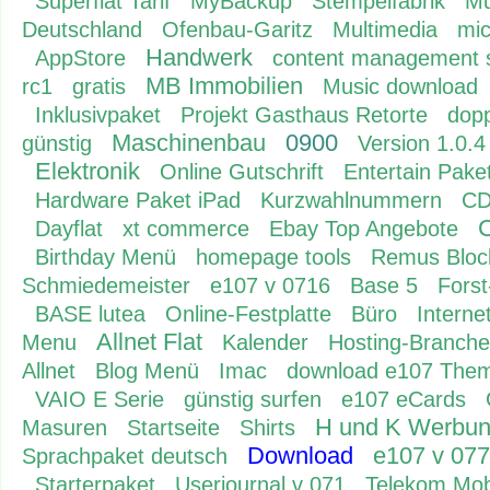
Superflat Tarif
MyBackup
Stempelfabrik
Mu
Deutschland
Ofenbau-Garitz
Multimedia
mic
Handwerk
AppStore
content management 
MB Immobilien
rc1
gratis
Music download
Inklusivpaket
Projekt Gasthaus Retorte
dop
Maschinenbau
0900
günstig
Version 1.0.4
Elektronik
Online Gutschrift
Entertain Pake
Hardware Paket iPad
Kurzwahlnummern
CD
Dayflat
xt commerce
Ebay Top Angebote
Birthday Menü
homepage tools
Remus Bloc
Schmiedemeister
e107 v 0716
Base 5
Fors
BASE lutea
Online-Festplatte
Büro
Interne
Allnet Flat
Menu
Kalender
Hosting-Branche
Allnet
Blog Menü
Imac
download e107 The
VAIO E Serie
günstig surfen
e107 eCards
H und K Werbu
Masuren
Startseite
Shirts
Download
e107 v 077
Sprachpaket deutsch
Starterpaket
Userjournal v 071
Telekom Mob