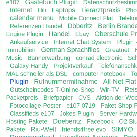
Gästebuch Plugin
e107
Datenschutzbesti
Internet
Laptops
Tierarztpraxis
Hifi
Pho
calendar menu
Mobile Connect Flat
Teleko
Döberitz
Berlin Brand
Referenzen Handel
Handel
Oberschule Pr
Engine Plugin
Ebay
Ankaufservice
Internet Chat System
Plugin 
German Sprachfiles
Immobilien
Greatnet
Music
Bannerwerbung
conrad electronic
Sc
Galaxy Handy
Projektverkauf
Telefonanschl
MAL schneller als DSL
computer notebook
To
Plugin
Rufnummermitnahme
All-Net Flat
Rei
Gutscheincodes T-Online-Shop
Wir-TV
Packetpreis
Briefpapier
CVS
Aktion der Wo
Fotocollage-Poster
e107 0719
Paket Shop P
Classifieds e107
Jokes Plugin
Server Hardw
Doeberitz
Hosting Pakete
Facebook
O2 Blu
Riu-Welt
SIMYO
Pakete
friends4free evo