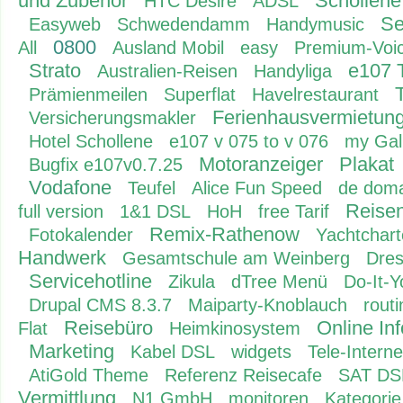
und Zubehör
Schollene
HTC Desire
ADSL
Se
Easyweb
Schwedendamm
Handymusic
0800
All
Ausland Mobil
easy
Premium-Voi
Strato
e107 
Australien-Reisen
Handyliga
Prämienmeilen
Superflat
Havelrestaurant
Ferienhausvermietun
Versicherungsmakler
Hotel Schollene
e107 v 075 to v 076
my Gal
Motoranzeiger
Plakat
Bugfix e107v0.7.25
Vodafone
Teufel
Alice Fun Speed
de dom
Reisen
full version
1&1 DSL
HoH
free Tarif
Remix-Rathenow
Fotokalender
Yachtchar
Handwerk
Gesamtschule am Weinberg
Dres
Servicehotline
Zikula
dTree Menü
Do-It-Y
Drupal CMS 8.3.7
Maiparty-Knoblauch
rout
Reisebüro
Online In
Flat
Heimkinosystem
Marketing
Kabel DSL
widgets
Tele-Interne
AtiGold Theme
Referenz Reisecafe
SAT DS
Vermittlung
N1 GmbH
monitoren
Kategorie