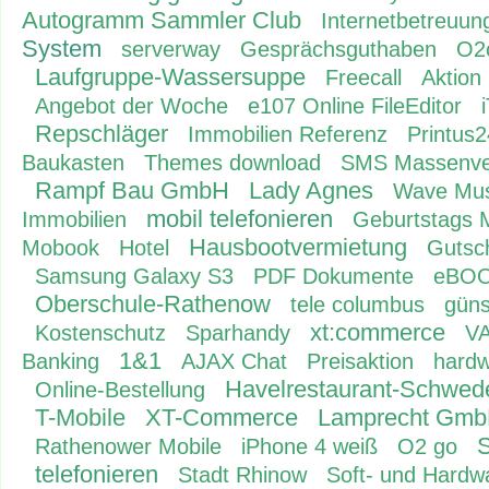
Autogramm Sammler Club
Internetbetreuun
System
serverway
Gesprächsguthaben
O2
Laufgruppe-Wassersuppe
Freecall
Aktion
Angebot der Woche
e107 Online FileEditor
Repschläger
Immobilien Referenz
Printus
Baukasten
Themes download
SMS Massenve
Rampf Bau GmbH
Lady Agnes
Wave Mus
mobil telefonieren
Immobilien
Geburtstags 
Hausbootvermietung
Mobook
Hotel
Gutsc
Samsung Galaxy S3
PDF Dokumente
eBO
Oberschule-Rathenow
tele columbus
güns
xt:commerce
Kostenschutz
Sparhandy
VA
1&1
Banking
AJAX Chat
Preisaktion
hardw
Havelrestaurant-Schwe
Online-Bestellung
T-Mobile
XT-Commerce
Lamprecht Gm
S
Rathenower Mobile
iPhone 4 weiß
O2 go
telefonieren
Stadt Rhinow
Soft- und Hardw