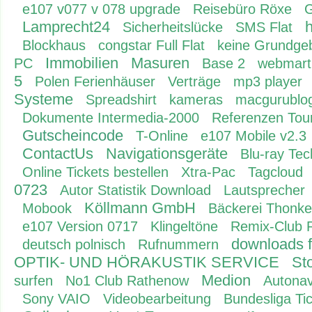
e107 v077 v 078 upgrade
Reisebüro Röxe
G
Lamprecht24
h
Sicherheitslücke
SMS Flat
Blockhaus
congstar Full Flat
keine Grundge
Immobilien
Masuren
PC
Base 2
webmart
5
Polen Ferienhäuser
Verträge
mp3 player
Systeme
Spreadshirt
kameras
macgurublo
Dokumente Intermedia-2000
Referenzen Tou
Gutscheincode
T-Online
e107 Mobile v2.3
ContactUs
Navigationsgeräte
Blu-ray Tec
Online Tickets bestellen
Xtra-Pac
Tagcloud
0723
Autor Statistik Download
Lautsprecher
Köllmann GmbH
Mobook
Bäckerei Thonke
e107 Version 0717
Klingeltöne
Remix-Club 
downloads f
deutsch polnisch
Rufnummern
OPTIK- UND HÖRAKUSTIK SERVICE
Sto
Medion
surfen
No1 Club Rathenow
Autonav
Sony VAIO
Videobearbeitung
Bundesliga Ti