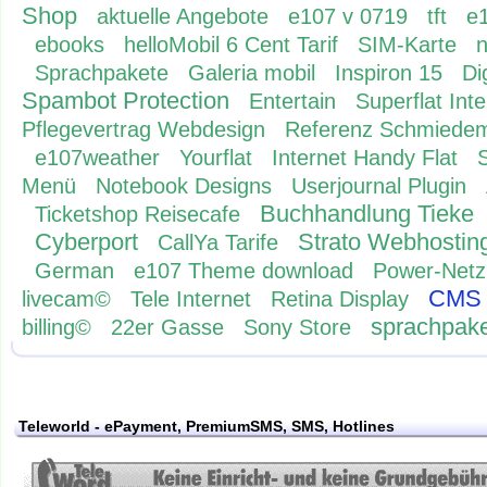
Shop
aktuelle Angebote
e107 v 0719
tft
e1
ebooks
helloMobil 6 Cent Tarif
SIM-Karte
n
Sprachpakete
Galeria mobil
Inspiron 15
Di
Spambot Protection
Entertain
Superflat Inte
Pflegevertrag Webdesign
Referenz Schmiedem
e107weather
Yourflat
Internet Handy Flat
Menü
Notebook Designs
Userjournal Plugin
Buchhandlung Tieke
Ticketshop Reisecafe
Cyberport
Strato Webhostin
CallYa Tarife
German
e107 Theme download
Power-Netz
CMS
livecam©
Tele Internet
Retina Display
sprachpak
billing©
22er Gasse
Sony Store
Teleworld - ePayment, PremiumSMS, SMS, Hotlines