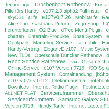
Drachenboot-Rathenow
Technologie
Konta
Pille fürs Handy
e107 2.0 alpha2 Full install
G
e107v0.7.26
skyDSL Tarife
Mobiltarife
Rad
Co
Alice Fun
Gasthaus Retorte
Zogo Shop
herunterladen
O2 Blue
dTree Menü Plugin
e
chatten
Entertain-Produkte
Bose System
e
Optikpark
Marketing Service
callmobile
Ha
Handy-Vertrag
ElegancE e107
Music Syste
New TLDs
Oberschule Duncker Rathenow
b
Reno Service Rathenow
Fax
Gesamtschu
Online-Service
e107 Version 0715
ISO Spra
Management System
Domainendung
jbSho
e107 v 07x v 0712
telekom austria
notebook
Downlods
Internet Radio Plugin
Festnetztel
Servicerufnummer
Oberschu
ALLNET FLAT
Servicerufnummern
Samsung Galaxy SIII
Version 0718
Handy Tarife
Internet Laptop Fl