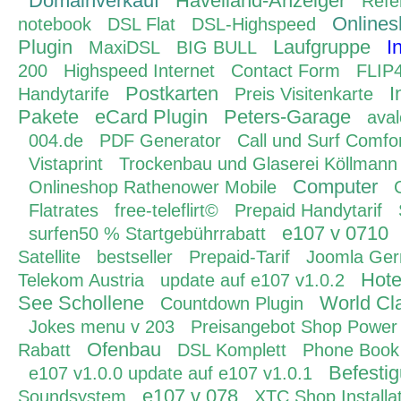
Domainverkauf
Havelland-Anzeiger
Refe
Onlines
notebook
DSL Flat
DSL-Highspeed
Plugin
Laufgruppe
I
MaxiDSL
BIG BULL
200
Highspeed Internet
Contact Form
FLIP
Postkarten
I
Handytarife
Preis Visitenkarte
Pakete
eCard Plugin
Peters-Garage
ava
004.de
PDF Generator
Call und Surf Comfor
Vistaprint
Trockenbau und Glaserei Köllmann
Computer
Onlineshop Rathenower Mobile
Flatrates
free-teleflirt©
Prepaid Handytarif
e107 v 0710
surfen50 % Startgebührrabatt
Satellite
bestseller
Prepaid-Tarif
Joomla Ge
Hote
Telekom Austria
update auf e107 v1.0.2
See Schollene
World Cla
Countdown Plugin
Jokes menu v 203
Preisangebot Shop Power
Ofenbau
Rabatt
DSL Komplett
Phone Book
Befesti
e107 v1.0.0 update auf e107 v1.0.1
e107 v 078
Soundsystem
XTC Shop Installa