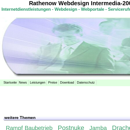
Rathenow Webdesign Intermedia-20
Internetdienstleistungen - Webdesign - Webportale - Servicer
Startseite
News
Leistungen
Preise
Download
Datenschutz
weitere Themen
Postnuke
Drach
Rampf Baubetrieb
Jamba