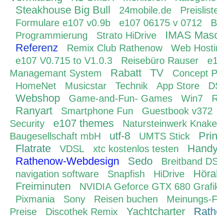
Steakhouse Big Bull
24mobile.de
Preislist
Formulare e107 v0.9b
e107 06175 v 0712
B
IMAS Masc
Programmierung
Strato HiDrive
Referenz
Remix Club Rathenow
Web Hosti
e107 V0.715 to V1.0.3
Reisebüro Rauser
e1
Rabatt
TV
Managemant System
Concept 
HomeNet
Musicstar
Technik
App Store
D
Webshop
Game-and-Fun- Games
Win7
R
Ranyart
Smartphone Fun
Guestbook v372
e107 themes
Security
Natursteinwerk Knake
utf-8
Pri
Baugesellschaft mbH
UMTS Stick
Flatrate
Handyt
VDSL
xtc kostenlos testen
Rathenow-Webdesign
Sedo
Breitband D
Höra
navigation software
Snapfish
HiDrive
Freiminuten
NVIDIA Geforce GTX 680 Grafi
Pixmania
Sony
Reisen buchen
Meinungs-F
Yachtcharter
Rat
Preise
Discothek Remix