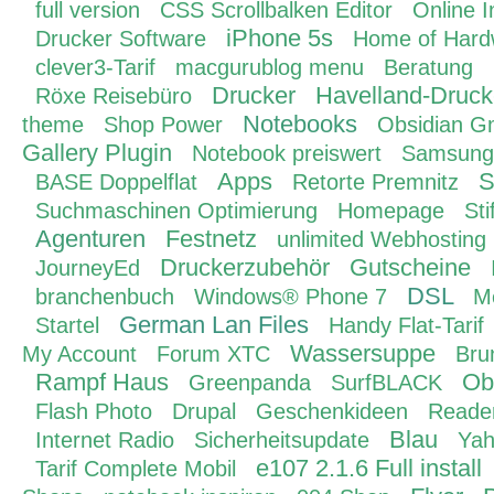
full version
CSS Scrollbalken Editor
Online I
iPhone 5s
Drucker Software
Home of Hard
clever3-Tarif
macgurublog menu
Beratung
Drucker
Havelland-Druck
Röxe Reisebüro
Notebooks
theme
Shop Power
Obsidian 
Gallery Plugin
Notebook preiswert
Samsung
Apps
S
BASE Doppelflat
Retorte Premnitz
Suchmaschinen Optimierung
Homepage
St
Agenturen
Festnetz
unlimited Webhosting
Druckerzubehör
Gutscheine
JourneyEd
DSL
branchenbuch
Windows® Phone 7
M
German Lan Files
Startel
Handy Flat-Tarif
Wassersuppe
My Account
Forum XTC
Bru
Rampf Haus
Ob
Greenpanda
SurfBLACK
Flash Photo
Drupal
Geschenkideen
Reade
Blau
Internet Radio
Sicherheitsupdate
Ya
e107 2.1.6 Full install
Tarif Complete Mobil