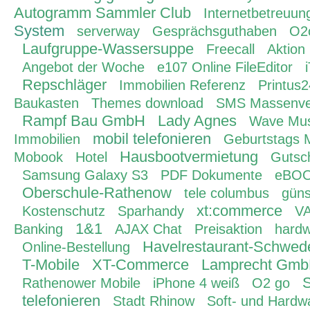
Autogramm Sammler Club
Internetbetreuun
System
serverway
Gesprächsguthaben
O2
Laufgruppe-Wassersuppe
Freecall
Aktion
Angebot der Woche
e107 Online FileEditor
Repschläger
Immobilien Referenz
Printus
Baukasten
Themes download
SMS Massenve
Rampf Bau GmbH
Lady Agnes
Wave Mus
mobil telefonieren
Immobilien
Geburtstags 
Hausbootvermietung
Mobook
Hotel
Gutsc
Samsung Galaxy S3
PDF Dokumente
eBO
Oberschule-Rathenow
tele columbus
güns
xt:commerce
Kostenschutz
Sparhandy
VA
1&1
Banking
AJAX Chat
Preisaktion
hardw
Havelrestaurant-Schwe
Online-Bestellung
T-Mobile
XT-Commerce
Lamprecht Gm
S
Rathenower Mobile
iPhone 4 weiß
O2 go
telefonieren
Stadt Rhinow
Soft- und Hardw