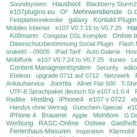
Hausboot
Soundsystem
Blackberry Storm2
e107plugins eu
O²
Mehrwertdienste
G 
galaxy
Kontakt Plugin
Festplattenrekorder
Ha
Mobiles Internet
e107 V0.7.15 to V0.7.25
Köllmann
Online 
Congstar DSL Komplett
Datenschutzbestimmung Social Plugin
Flash
orakel© - 09005
iPad Tarif
Auto Galerie
Hos
Mobilfunk
e107 V0.7.24 to V0.7.25
itunes
L
Content Managmentsystem
Security
edito
Eteleon
upgrade 0711 auf 0712
Netzwerk
Joomla
Ankaufservice
Allnet Flat 500
T-Shir
UTF-8 Sprachpaket deutsch für e107 v1.0.4
Hosting
iPhone4
e107 v 0722
Radtke
x
e1
Handys ohne Vertrag
Gutschein-Special
iPhone 4
Brauerei
Monitore
Apple
G Da
Werbung
RASC-Online
Ostsee
Gasthofb
Ferienhaus-Masuren
inspiration
Klarmobil