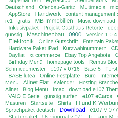
Superflat Tarif
MyBackup
Stempelfabrik
Mu
Deutschland
Ofenbau-Garitz
Multimedia
mic
Handwerk
AppStore
content management 
MB Immobilien
rc1
gratis
Music download
Inklusivpaket
Projekt Gasthaus Retorte
dop
Maschinenbau
0900
günstig
Version 1.0.4
Elektronik
Online Gutschrift
Entertain Pake
Hardware Paket iPad
Kurzwahlnummern
CD
Dayflat
xt commerce
Ebay Top Angebote
Birthday Menü
homepage tools
Remus Bloc
Schmiedemeister
e107 v 0716
Base 5
Fors
BASE lutea
Online-Festplatte
Büro
Interne
Allnet Flat
Menu
Kalender
Hosting-Branche
Allnet
Blog Menü
Imac
download e107 The
VAIO E Serie
günstig surfen
e107 eCards
H und K Werbu
Masuren
Startseite
Shirts
Download
e107 v 077
Sprachpaket deutsch
Starterpaket
Userjournal v 071
Telekom Mob