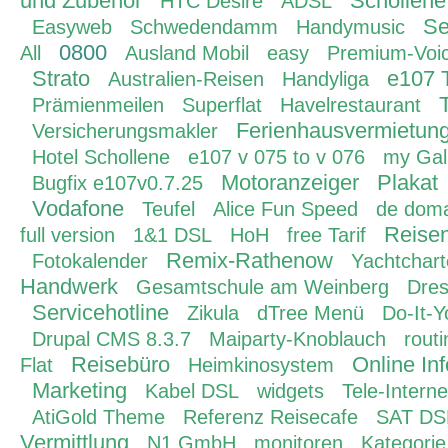
und Zubehör
Schollene
HTC Desire
ADSL
Se
Easyweb
Schwedendamm
Handymusic
0800
All
Ausland Mobil
easy
Premium-Voi
Strato
e107 
Australien-Reisen
Handyliga
Prämienmeilen
Superflat
Havelrestaurant
Ferienhausvermietun
Versicherungsmakler
Hotel Schollene
e107 v 075 to v 076
my Gal
Motoranzeiger
Plakat
Bugfix e107v0.7.25
Vodafone
Teufel
Alice Fun Speed
de dom
Reisen
full version
1&1 DSL
HoH
free Tarif
Remix-Rathenow
Fotokalender
Yachtchar
Handwerk
Gesamtschule am Weinberg
Dres
Servicehotline
Zikula
dTree Menü
Do-It-Y
Drupal CMS 8.3.7
Maiparty-Knoblauch
rout
Reisebüro
Online In
Flat
Heimkinosystem
Marketing
Kabel DSL
widgets
Tele-Interne
AtiGold Theme
Referenz Reisecafe
SAT DS
Vermittlung
N1 GmbH
monitoren
Kategorie