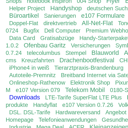
Flyer
B
Shops
notebook inspiron
004 Shop
Handyshop
Helper Project
deutschen Suc
Büroartikel
e107 Formulare
Sanierungen
All-Net-Flat
Doppel-Flat
direktvertrieb
Ton
0724
Bugfix
Dell Computer
Premium Webho
Data Card
Gratisabzüge
Handy-Starterpake
Ofenbau Garitz
1.0.2
Versicherungen
Symb
Blauworld
A
0.7.24
telecolumbus
Stempel
Drachenbootfestival
cms
Kreuzfahrten
CH
iPhone4 in weiß
Tierarztpraxis-Brandenburg
Autoteile-Premnitz
Breitband Internet via Satel
Onlineshop-Rathenow
Elektronik Shop
Pixu
Telekom Mobil
M
e107 Version 079
0180-S
Downloads
LTE-Tarife SuperFlat LTE Plus
produkte
Handyflat
e107 Version 0.7.26
Vol
DSL. DSL-Tarife
Hardwareversand
Angebot
Homepage
Telefonieanwendungen
Gesundhei
Kleinanzeige
Industrie
Mega Deal
ACER