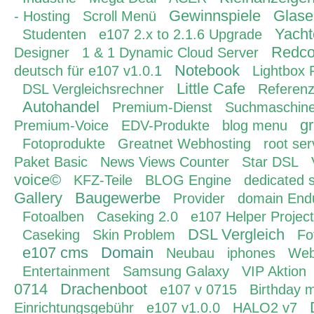
Gewinnspiele
Glase
- Hosting
Scroll Menü
Yacht
Studenten
e107 2.x to 2.1.6 Upgrade
Redc
Designer
1 & 1 Dynamic Cloud Server
Notebook
deutsch für e107 v1.0.1
Lightbox 
Little Cafe
DSL Vergleichsrechner
Referenz
Autohandel
Premium-Dienst
Suchmaschine
g
Premium-Voice
EDV-Produkte
blog menu
Fotoprodukte
Greatnet Webhosting
root ser
Paket Basic
News Views Counter
Star DSL
voice©
KFZ-Teile
BLOG Engine
dedicated 
Gallery
Baugewerbe
Provider
domain End
Fotoalben
Caseking 2.0
e107 Helper Project
DSL Vergleich
Caseking
Skin Problem
Fo
e107 cms
Domain
Neubau
iphones
Web
Entertainment
Samsung Galaxy
VIP Aktion
0714
Drachenboot
e107 v 0715
Birthday 
Einrichtungsgebühr
e107 v1.0.0
HALO2 v7