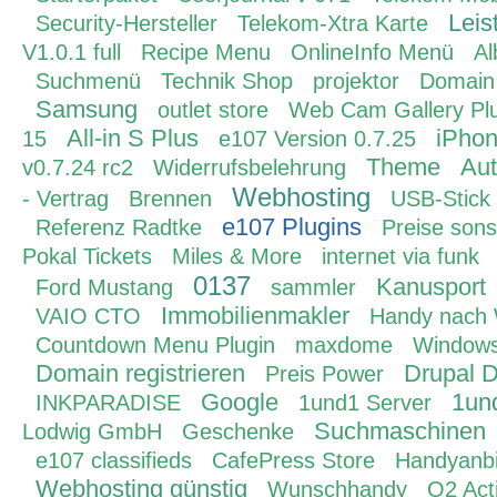
Leis
Security-Hersteller
Telekom-Xtra Karte
V1.0.1 full
Recipe Menu
OnlineInfo Menü
A
Suchmenü
Technik Shop
projektor
Domain
Samsung
outlet store
Web Cam Gallery Pl
All-in S Plus
iPho
15
e107 Version 0.7.25
Theme
Aut
v0.7.24 rc2
Widerrufsbelehrung
Webhosting
- Vertrag
Brennen
USB-Stick
e107 Plugins
Referenz Radtke
Preise sons
Pokal Tickets
Miles & More
internet via funk
0137
Kanusport
Ford Mustang
sammler
Immobilienmakler
VAIO CTO
Handy nach 
Countdown Menu Plugin
maxdome
Windows
Domain registrieren
Drupal 
Preis Power
Google
1un
INKPARADISE
1und1 Server
Suchmaschinen
Lodwig GmbH
Geschenke
e107 classifieds
CafePress Store
Handyanbi
Webhosting günstig
Wunschhandy
O2 Act