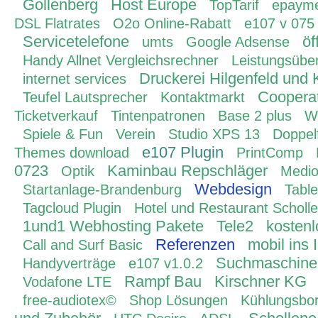
Gollenberg
Host Europe
TopTarif
epaym
DSL Flatrates
O2o Online-Rabatt
e107 v 075
Servicetelefone
öf
umts
Google Adsense
Handy Allnet Vergleichsrechner
Leistungsüber
Druckerei Hilgenfeld und 
internet services
Coopera
Teufel Lautsprecher
Kontaktmarkt
Ticketverkauf
Tintenpatronen
Base 2 plus
W
Spiele & Fun
Verein
Studio XPS 13
Doppelf
e107 Plugin
Themes download
PrintComp
0723
Kaminbau Repschläger
Optik
Medi
Webdesign
Startanlage-Brandenburg
Tabl
Tagcloud Plugin
Hotel und Restaurant Scholl
1und1 Webhosting Pakete
Tele2
kostenl
Referenzen
mobil ins 
Call and Surf Basic
Suchmaschinen
Handyverträge
e107 v1.0.2
Rampf Bau
Kirschner KG
Vodafone LTE
free-audiotex©
Shop Lösungen
Kühlungsbo