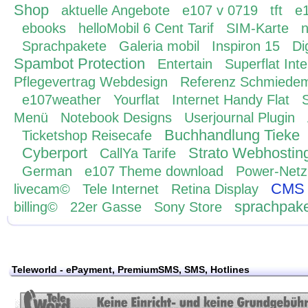
Shop
aktuelle Angebote
e107 v 0719
tft
e1
ebooks
helloMobil 6 Cent Tarif
SIM-Karte
n
Sprachpakete
Galeria mobil
Inspiron 15
Di
Spambot Protection
Entertain
Superflat Inte
Pflegevertrag Webdesign
Referenz Schmiedem
e107weather
Yourflat
Internet Handy Flat
Menü
Notebook Designs
Userjournal Plugin
Buchhandlung Tieke
Ticketshop Reisecafe
Cyberport
Strato Webhostin
CallYa Tarife
German
e107 Theme download
Power-Netz
CMS
livecam©
Tele Internet
Retina Display
sprachpak
billing©
22er Gasse
Sony Store
Teleworld - ePayment, PremiumSMS, SMS, Hotlines