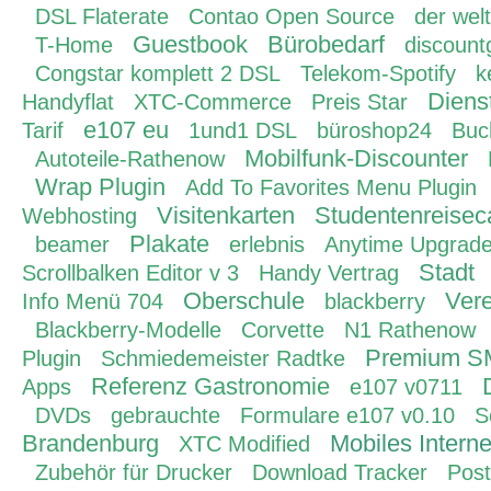
DSL Flaterate
Contao Open Source
der welt
Guestbook
Bürobedarf
T-Home
discount
Congstar komplett 2 DSL
Telekom-Spotify
k
Diens
Handyflat
XTC-Commerce
Preis Star
e107 eu
Tarif
1und1 DSL
büroshop24
Buc
Mobilfunk-Discounter
Autoteile-Rathenow
Wrap Plugin
Add To Favorites Menu Plugin
Visitenkarten
Studentenreisec
Webhosting
Plakate
beamer
erlebnis
Anytime Upgrad
Stadt
Scrollbalken Editor v 3
Handy Vertrag
Oberschule
Ver
Info Menü 704
blackberry
Blackberry-Modelle
Corvette
N1 Rathenow
Premium 
Plugin
Schmiedemeister Radtke
Referenz Gastronomie
Apps
e107 v0711
DVDs
gebrauchte
Formulare e107 v0.10
S
Brandenburg
Mobiles Interne
XTC Modified
Zubehör für Drucker
Download Tracker
Pos