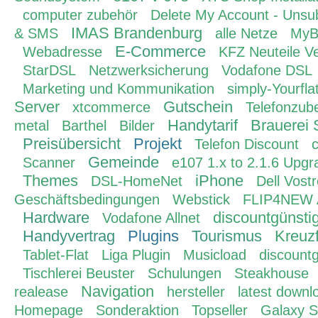
computer zubehör
Delete My Account - Unsu
IMAS Brandenburg
& SMS
alle Netze
MyB
E-Commerce
Webadresse
KFZ Neuteile V
StarDSL
Netzwerksicherung
Vodafone DSL
Marketing und Kommunikation
simply-Yourfla
Server
Gutschein
xtcommerce
Telefonzub
Handytarif
Brauerei 
metal
Barthel
Bilder
Preisübersicht
Projekt
Telefon Discount
c
Gemeinde
Scanner
e107 1.x to 2.1.6 Upgr
Themes
iPhone
DSL-HomeNet
Dell Vost
Geschäftsbedingungen
Webstick
FLIP4NEW A
Hardware
discountgünstig
Vodafone Allnet
Handyvertrag
Plugins
Tourismus
Kreuz
Tablet-Flat
Liga Plugin
Musicload
discountg
Tischlerei Beuster
Schulungen
Steakhouse
Navigation
realease
hersteller
latest downl
Homepage
Sonderaktion
Topseller
Galaxy 