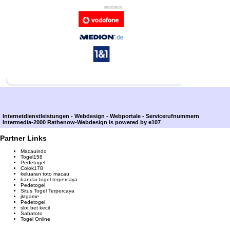
Internetdienstleistungen - Webdesign - Webportale - Servicerufnummern
Intermedia-2000 Rathenow-Webdesign
is powered by e107
Partner Links
Macauindo
Togel158
Pedetogel
Colok178
keluaran toto macau
bandar togel terpercaya
Pedetogel
Situs Togel Terpercaya
jktgame
Pedetogel
slot bet kecil
Sabatoto
Togel Online