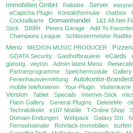
Immobilien GmbH
Server
Rabatte
easyno
eCaptcha Plugin
Kontaktformular
chatbox
Domainhandel
Cocktailkarte
1&1 All-Net-Fl
Stölln
Stick
Peters Garage
Add To Favorit
Champions League
Schlossermeister Radtke
Menü
Pizzer
MEDION MUSIC PRODUCER
eCards
GDATA Security
Gasthofbrauerei
günstig
veyton
Admin latest Menü
Reisecafe
Partnerprogramme
Speichermodule
Gallery
Autokontor-Branden
Ferienhausvermittlung
mobile telefonieren
Your-Plugin
Visitenkarte
Version
Tablet
Specials
Internet-Stick
micr
Flash Gallery
General Plugins
DeleteMe
cl
Technikdirekt
e107 Mobile
T-Online Shop
S
Domain-Endungen
Webpack
Galaxy SIII
N
surfen
Fernsehsender
Rohrlack-Immobilien