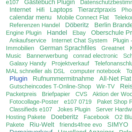
Gästebuch Plugin
e107
Datenschutzbesti
Internet
Laptops
Tierarztpraxis
Hifi
Pho
calendar menu
Mobile Connect Flat
Teleko
Döberitz
Berlin Brand
Referenzen Handel
Handel
Oberschule Pr
Engine Plugin
Ebay
Ankaufservice
Internet Chat System
Plugin 
German Sprachfiles
Immobilien
Greatnet
Music
Bannerwerbung
conrad electronic
Sc
Galaxy Handy
Projektverkauf
Telefonanschl
MAL schneller als DSL
computer notebook
To
Plugin
Rufnummermitnahme
All-Net Flat
Rei
Gutscheincodes T-Online-Shop
Wir-TV
Packetpreis
Briefpapier
CVS
Aktion der Wo
Fotocollage-Poster
e107 0719
Paket Shop P
Classifieds e107
Jokes Plugin
Server Hardw
Doeberitz
Hosting Pakete
Facebook
O2 Blu
Riu-Welt
SIMYO
Pakete
friends4free evo